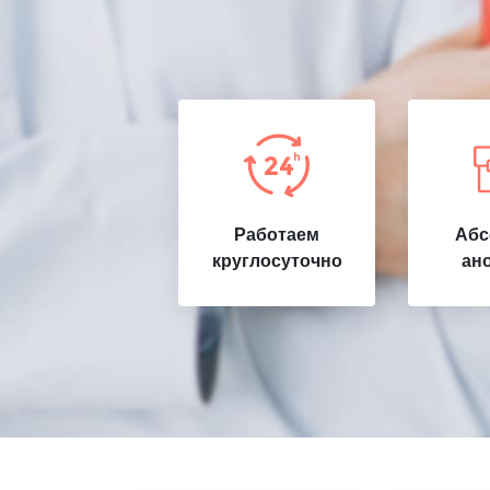
Работаем
Абс
круглосуточно
ан