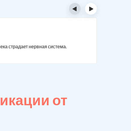
‹
›
Отрав
века страдает нервная система.
Нарушаютс
невыражен
икации от