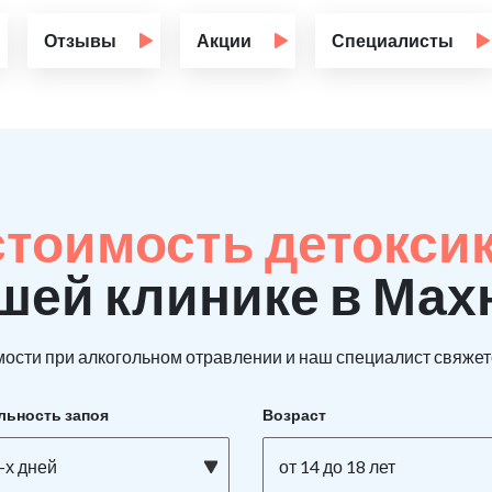
Отзывы
Акции
Специалисты
стоимость детокси
шей клинике в Мах
ости при алкогольном отравлении и наш специалист свяжетс
льность запоя
Возраст
-х дней
от 14 до 18 лет