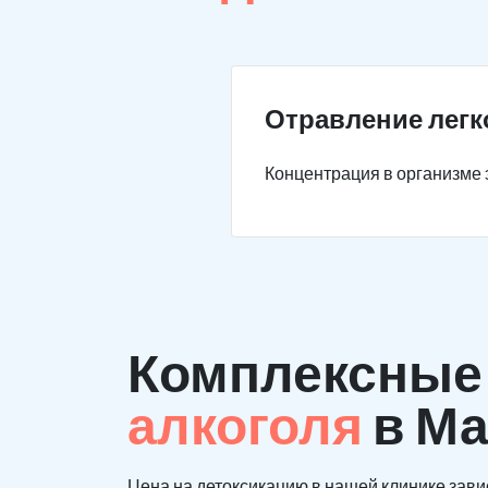
Отравление легк
Концентрация в организме э
Комплексны
алкоголя
в Ма
Цена на детоксикацию в нашей клинике зави