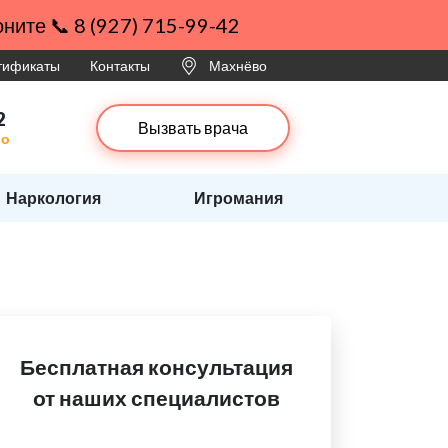
ните 📞 8 (927) 715-99-42
ртификаты
Контакты
Махнёво
2
Вызвать врача
во
Наркология
Игромания
Бесплатная консультация
от наших специалистов