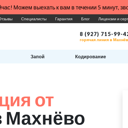
час! Можем выехать к вам в течении 5 минут, зво
Отзывы
Специалисты
Гарантия
Блог
Лицензии и се
8 (927) 715-99-4
горячая линия в Махнё
Запой
Кодирование
ция от
в Махнёво