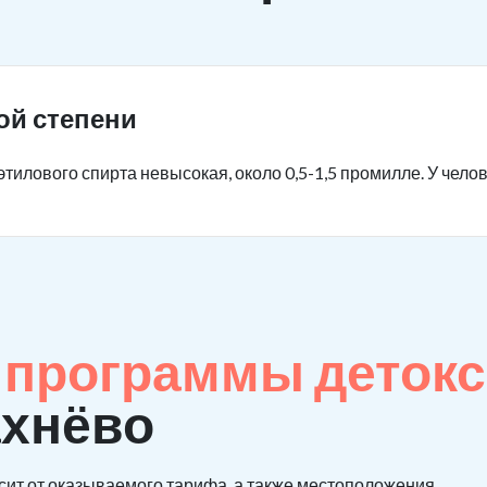
ой степени
тилового спирта невысокая, около 0,5-1,5 промилле. У чело
е
программы детокс
хнёво
сит от оказываемого тарифа, а также местоположения.