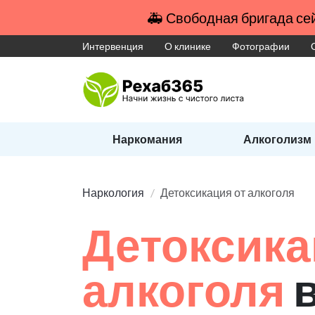
🚑 Свободная бригада сей
Интервенция
О клинике
Фотографии
Наркомания
Алкоголизм
Наркология
Детоксикация от алкоголя
Детоксика
алкоголя