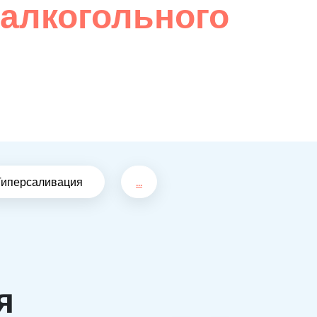
 алкогольного
Гиперсаливация
...
я