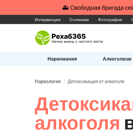
🚑 Свободная бригада сей
Интервенция
О клинике
Фотографии
Наркомания
Алкоголизм
Наркология
Детоксикация от алкоголя
Детоксика
алкоголя