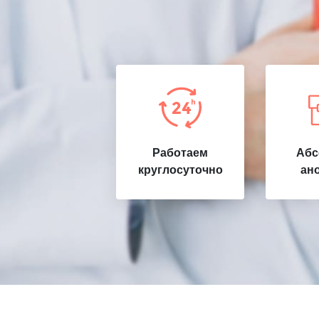
Работаем
Абс
круглосуточно
ан