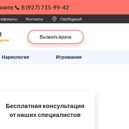
ните 📞 8 (927) 715-99-42
ртификаты
Контакты
Свободный
2
Вызвать врача
дном
Наркология
Игромания
Бесплатная консультация
от наших специалистов