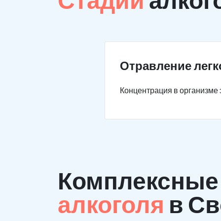
Отравление легк
Концентрация в организме э
Комплексны
алкоголя
в С