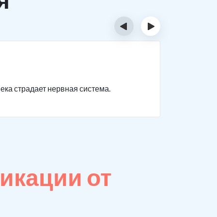
‹
›
Отрав
века страдает нервная система.
Нарушаютс
невыражен
икации от