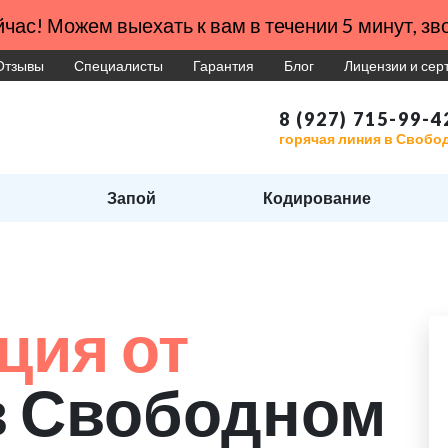
час! Можем выехать к вам в течении 5 минут, зво
Отзывы
Специалисты
Гарантия
Блог
Лицензии и се
8 (927) 715-99-4
горячая линия в Свобо
Запой
Кодирование
ция от
в Свободном