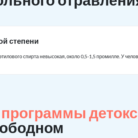
ой степени
тилового спирта невысокая, около 0,5-1,5 промилле. У чело
е
программы детокс
вободном