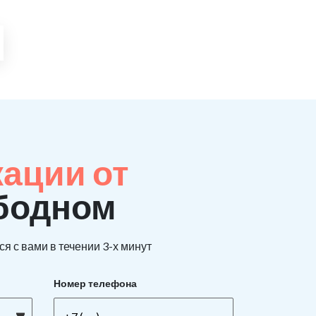
кации от
ободном
я с вами в течении 3-х минут
Номер телефона