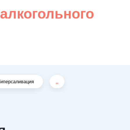
 алкогольного
Гиперсаливация
...
я