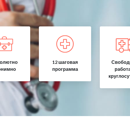
олютно
12 шаговая
Свобод
онимно
программа
работ
круглосу