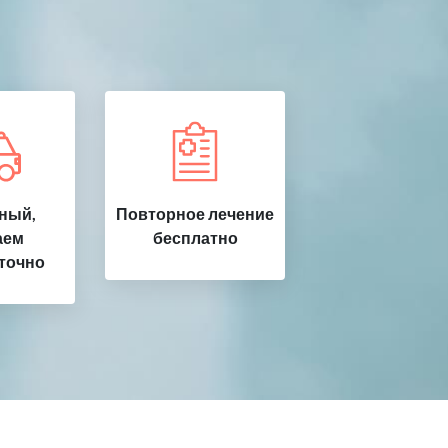
ный,
Повторное лечение
аем
бесплатно
точно