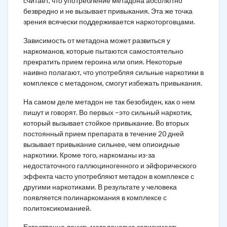
считает, что употребление метадона абсолютно
безвредно и не вызывает привыкания. Эта же точка
зрения всячески поддерживается наркоторговцами.
Зависимость от метадона может развиться у
наркоманов, которые пытаются самостоятельно
прекратить прием героина или опия. Некоторые
наивно полагают, что употребляя сильные наркотики в
комплексе с метадоном, смогут избежать привыкания.
На самом деле метадон не так безобиден, как о нем
пишут и говорят. Во первых –это сильный наркотик,
который вызывает стойкое привыкание. Во вторых
постоянный прием препарата в течение 20 дней
вызывает привыкание сильнее, чем опиоидные
наркотики. Кроме того, наркоманы из-за
недостаточного галлюциногенного и эйфорического
эффекта часто употребляют метадон в комплексе с
другими наркотиками. В результате у человека
появляется полинаркомания в комплексе с
политоксикоманией.
Естественно лечить метадоновую зависимость