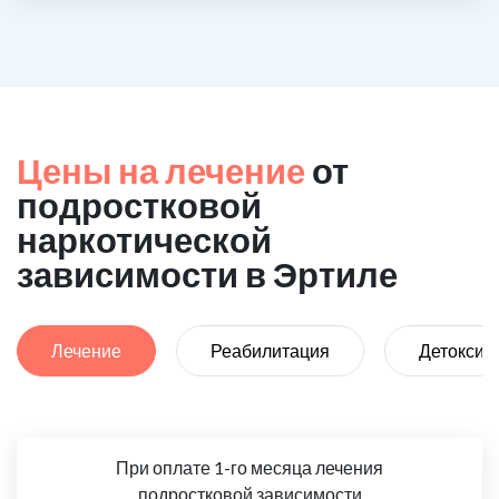
Цены на лечение
от
подростковой
наркотической
зависимости в Эртиле
Лечение
Реабилитация
Детоксик
При оплате 1-го месяца лечения
подростковой зависимости