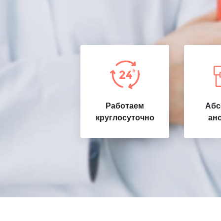
Работаем
Абс
круглосуточно
ан