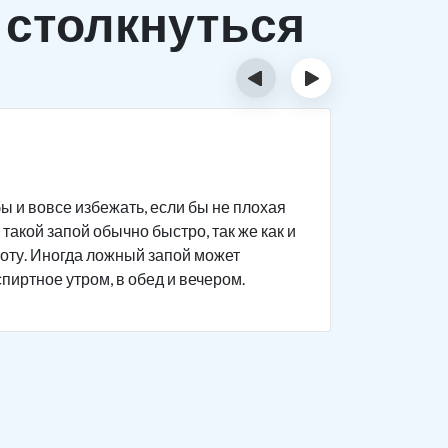
 столкнуться
‹
›
Исти
ы и вовсе избежать, если бы не плохая
Человек п
такой запой обычно быстро, так же как и
дела на р
боту. Иногда ложный запой может
поведение
спиртное утром, в обед и вечером.