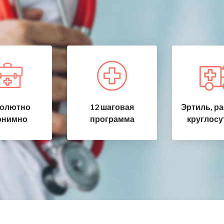
олютно
12 шаговая
Эртиль, р
онимно
программа
круглосу