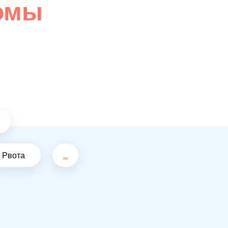
омы
Рвота
...