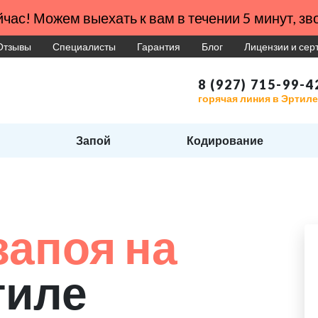
час! Можем выехать к вам в течении 5 минут, зво
Отзывы
Специалисты
Гарантия
Блог
Лицензии и се
8 (927) 715-99-4
горячая линия в Эртиле
Запой
Кодирование
запоя на
тиле