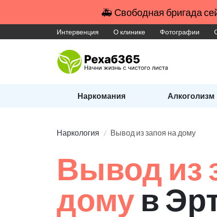
🚑 Свободная бригада сей
Интервенция
О клинике
Фотографии
Наркомания
Алкоголизм
Наркология
Вывод из запоя на дому
Вывод из 
дому
в Эр