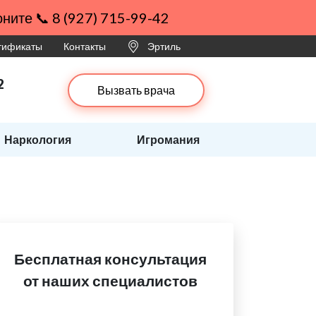
ните 📞 8 (927) 715-99-42
ртификаты
Контакты
Эртиль
2
Вызвать врача
Наркология
Игромания
Бесплатная консультация
от наших специалистов