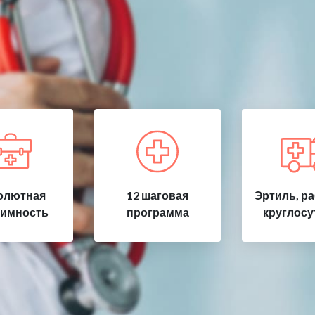
олютная
12 шаговая
Эртиль, р
имность
программа
круглосу