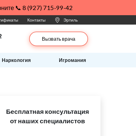
ните 📞 8 (927) 715-99-42
ртификаты
Контакты
Эртиль
2
Вызвать врача
Наркология
Игромания
Бесплатная консультация
от наших специалистов