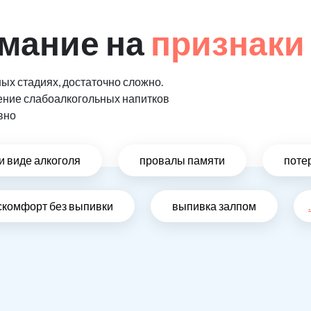
мание на
признаки
ых стадиях, достаточно сложно.
ение слабоалкогольных напитков
вно
и виде алкоголя
провалы памяти
поте
скомфорт без выпивки
выпивка залпом
.