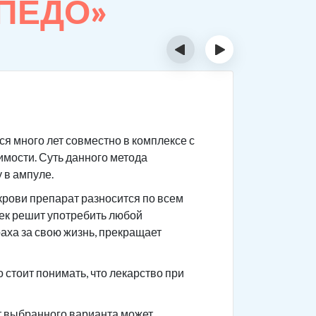
РПЕДО»
‹
›
Суть 
я много лет совместно в комплексе с
Сам препа
имости. Суть данного метода
После при
 в ампуле.
приема го
крови препарат разносится по всем
Чтобы не 
век решит употребить любой
употребле
раха за свою жизнь, прекращает
ваши това
анамнез.
стоит понимать, что лекарство при
от выбранного варианта может