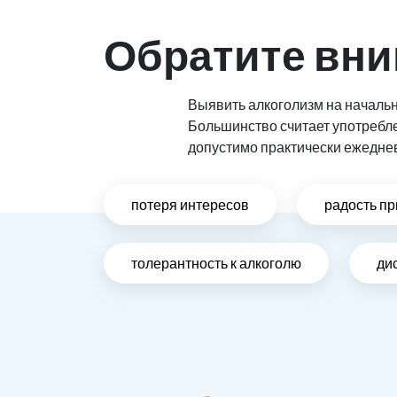
Обратите вни
Выявить алкоголизм на начальн
Большинство считает употребл
допустимо практически ежедне
потеря интересов
радость пр
толерантность к алкоголю
ди