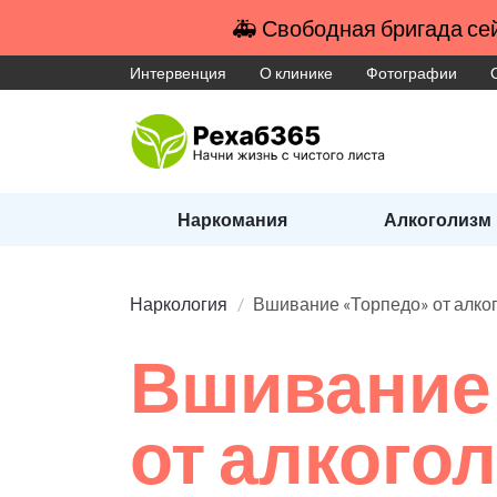
🚑 Свободная бригада сей
Интервенция
О клинике
Фотографии
Наркомания
Алкоголизм
Наркология
Вшивание «Торпедо» от алко
Вшивание
от алкого