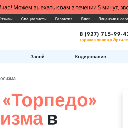
час! Можем выехать к вам в течении 5 минут, зво
Отзывы
Специалисты
Гарантия
Блог
Лицензии и се
8 (927) 715-99-4
горячая линия в Эртиле
Запой
Кодирование
голизма
 «Торпедо»
лизма
в