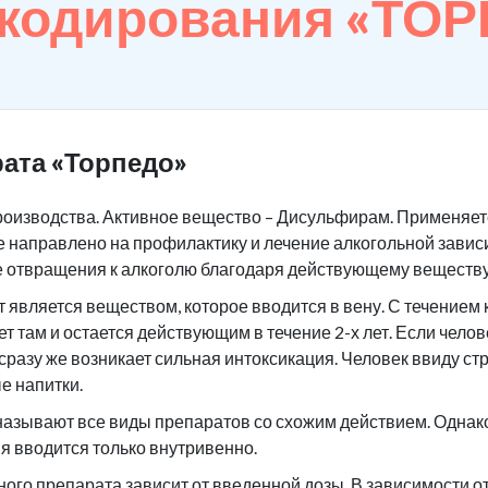
 кодирования «ТО
ата «Торпедо»
роизводства. Активное вещество – Дисульфирам. Применяетс
 направлено на профилактику и лечение алкогольной завис
е отвращения к алкоголю благодаря действующему веществу
является веществом, которое вводится в вену. С течением 
ет там и остается действующим в течение 2-х лет. Если чело
 сразу же возникает сильная интоксикация. Человек ввиду ст
е напитки.
азывают все виды препаратов со схожим действием. Однако 
я вводится только внутривенно.
ого препарата зависит от введенной дозы. В зависимости 