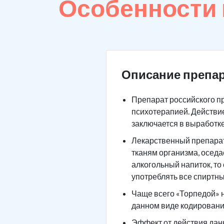
Особенности
Описание препар
Препарат российского п
психотерапией. Действие
заключается в выработк
Лекарственный препарат 
тканям организма, оседа
алкогольный напиток, то
употреблять все спиртны
Чаще всего «Торпедой» н
данном виде кодировани
Эффект от действия данн