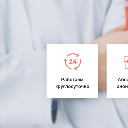
Работаем
Абс
круглосуточно
анон