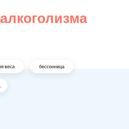
 алкоголизма
ря веса
бессонница
..