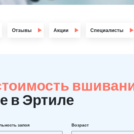
Отзывы
Акции
Специалисты
стоимость вшиван
е в Эртиле
льность запоя
Возраст