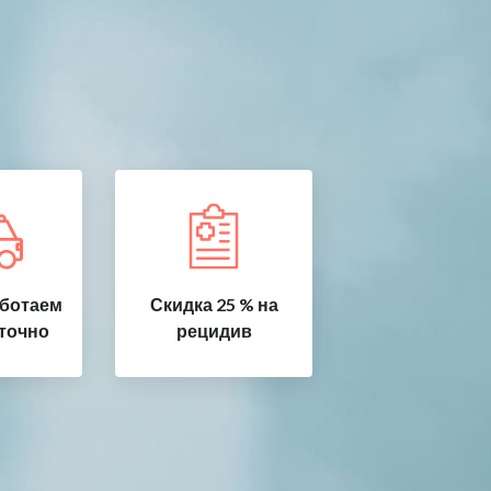
аботаем
Скидка 25 % на
точно
рецидив