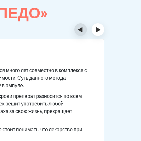
РПЕДО»
‹
›
Суть 
я много лет совместно в комплексе с
Сам препа
имости. Суть данного метода
После при
 в ампуле.
приема го
крови препарат разносится по всем
Чтобы не 
век решит употребить любой
употребле
раха за свою жизнь, прекращает
ваши това
анамнез.
стоит понимать, что лекарство при