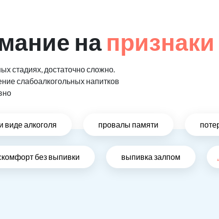
мание на
признаки
ых стадиях, достаточно сложно.
ение слабоалкогольных напитков
вно
и виде алкоголя
провалы памяти
поте
скомфорт без выпивки
выпивка залпом
.