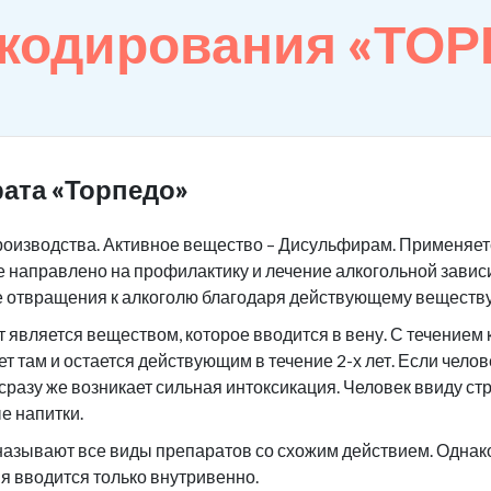
 кодирования «ТО
ата «Торпедо»
роизводства. Активное вещество – Дисульфирам. Применяетс
 направлено на профилактику и лечение алкогольной завис
е отвращения к алкоголю благодаря действующему веществу
является веществом, которое вводится в вену. С течением 
ет там и остается действующим в течение 2-х лет. Если чело
 сразу же возникает сильная интоксикация. Человек ввиду ст
е напитки.
азывают все виды препаратов со схожим действием. Однако 
я вводится только внутривенно.