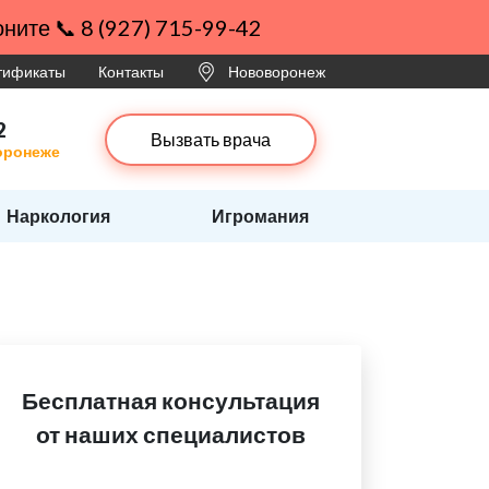
ните 📞 8 (927) 715-99-42
ртификаты
Контакты
Нововоронеж
2
Вызвать врача
оронеже
Наркология
Игромания
Бесплатная консультация
от наших специалистов