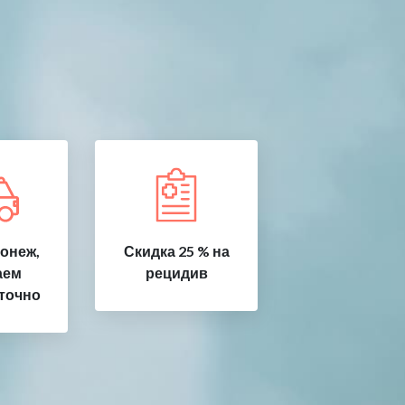
онеж,
Скидка 25 % на
аем
рецидив
точно