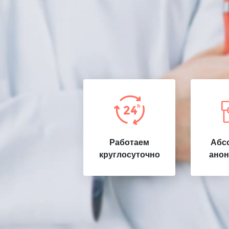
Работаем
Абс
круглосуточно
анон