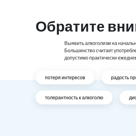
Обратите вни
Выявить алкоголизм на начальн
Большинство считает употребл
допустимо практически ежедне
потеря интересов
радость пр
толерантность к алкоголю
ди