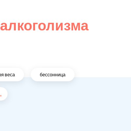
 алкоголизма
ря веса
бессонница
..