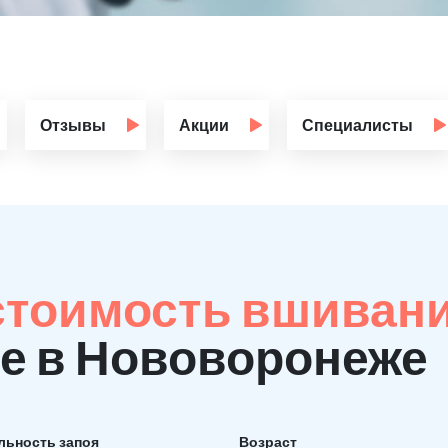
Отзывы
Акции
Специалисты
стоимость вшиван
е в Нововоронеже
льность запоя
Возраст