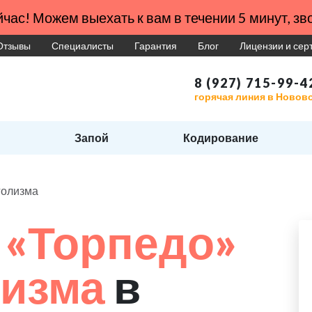
час! Можем выехать к вам в течении 5 минут, зво
Отзывы
Специалисты
Гарантия
Блог
Лицензии и се
8 (927) 715-99-4
горячая линия в Новов
Запой
Кодирование
голизма
 «Торпедо»
лизма
в