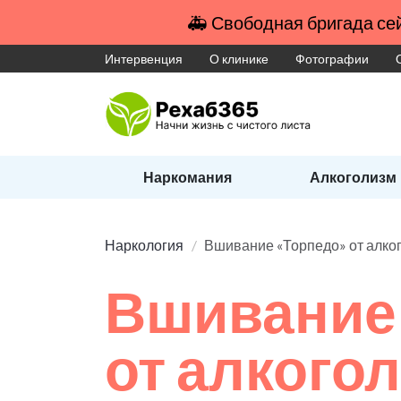
🚑 Свободная бригада сей
Интервенция
О клинике
Фотографии
Наркомания
Алкоголизм
Наркология
Вшивание «Торпедо» от алко
Вшивание
от алкого