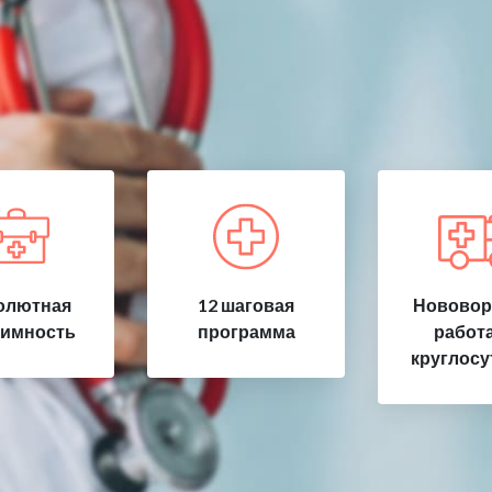
олютная
12 шаговая
Нововор
имность
программа
работ
круглосу