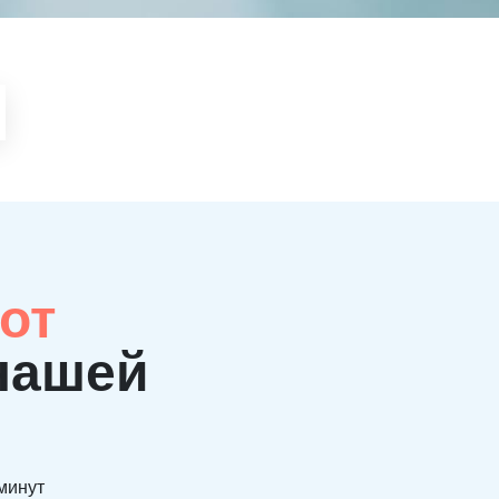
от
нашей
 минут