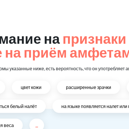
мание на
признаки
 на приём амфета
томы указанные ниже, есть вероятность, что он употребляет
цвет кожи
расширенные зрачки
иться белый налёт
на языке появляется налет ил
ря веса
...