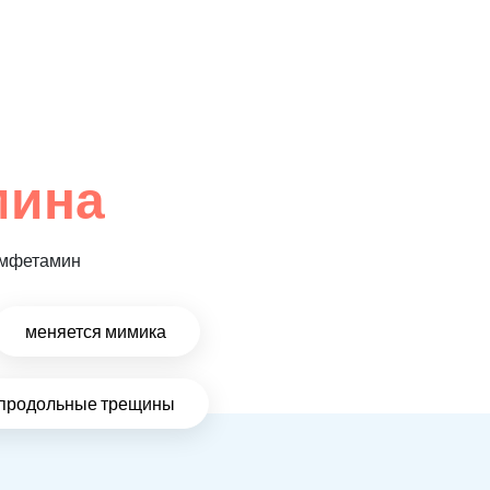
мина
 амфетамин
меняется мимика
и продольные трещины