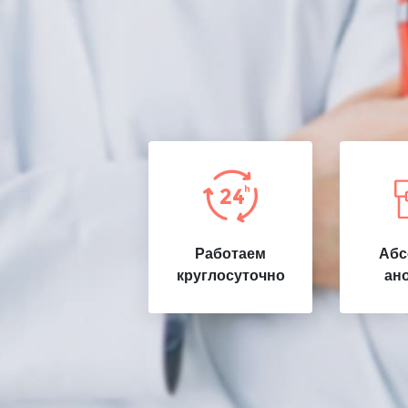
Работаем
Абс
круглосуточно
ан