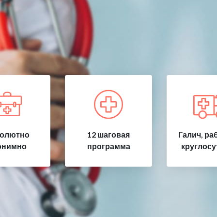
олютно
12 шаговая
Галич, ра
онимно
программа
круглосу