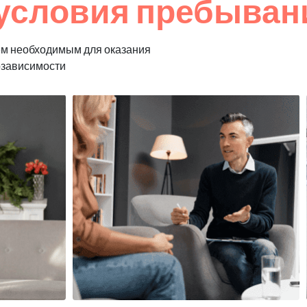
условия пребывани
ем необходимым для оказания
озависимости