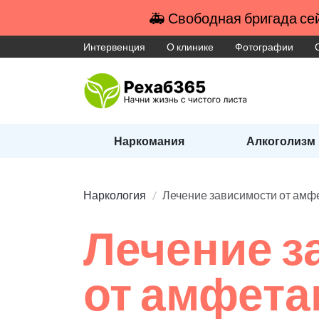
🚑 Свободная бригада сей
Интервенция
О клинике
Фотографии
Наркомания
Алкоголизм
Наркология
Лечение зависимости от амф
Лечение з
от амфет