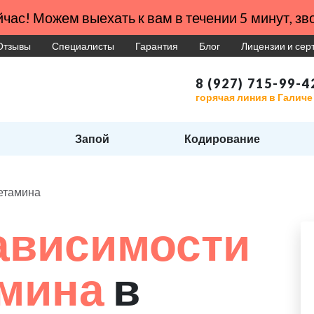
час! Можем выехать к вам в течении 5 минут, зво
Отзывы
Специалисты
Гарантия
Блог
Лицензии и се
8 (927) 715-99-4
горячая линия в Галиче
Запой
Кодирование
етамина
ависимости
амина
в