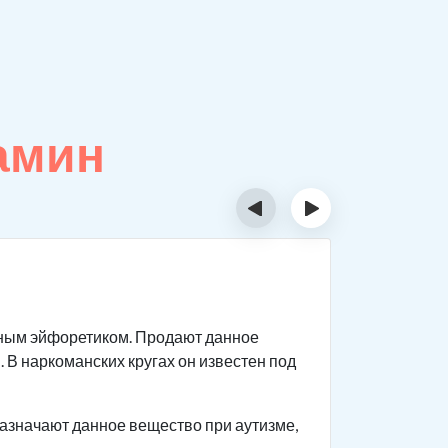
амин
‹
›
Как д
ным эйфоретиком. Продают данное
Данный ви
. В наркоманских кругах он известен под
реагирова
мышцы нап
азначают данное вещество при аутизме,
Человек с