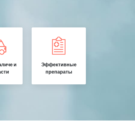
аличе и
Эффективные
асти
препараты