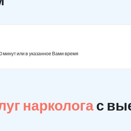
0 минут или в указанное Вами время
луг нарколога
с вы