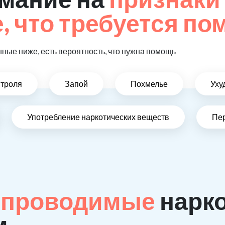
 что требуется п
ные ниже, есть вероятность, что нужна помощь
нтроля
Запой
Похмелье
Уху
Употребление наркотических веществ
Пе
 проводимые
нарк
м