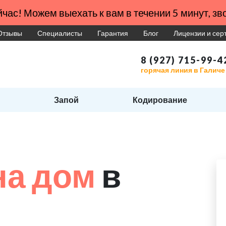
час! Можем выехать к вам в течении 5 минут, зво
Отзывы
Специалисты
Гарантия
Блог
Лицензии и се
8 (927) 715-99-4
горячая линия в Галиче
Запой
Кодирование
на дом
в