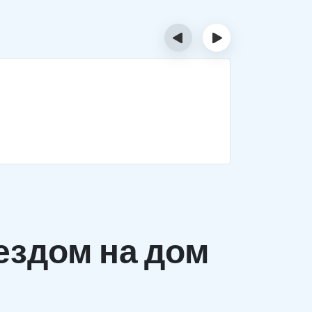
‹
›
Деток
Комплекс 
заболеван
ездом на дом