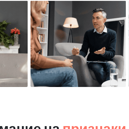
мание на
признаки