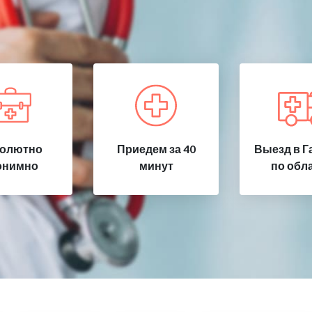
олютно
Приедем за 40
Выезд в Г
онимно
минут
по обл