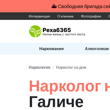
🚑 Свободная бригада сей
Интервенция
О клинике
Фотографии
Наркомания
Алкоголизм
Наркология
Нарколог на дом
Нарколог 
Галиче