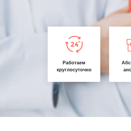
Работаем
Абс
круглосуточно
ан