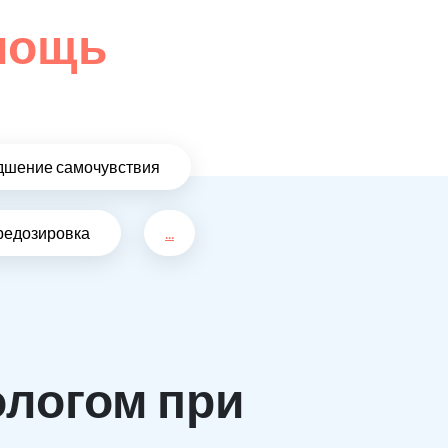
омощь
дшение самочувствия
редозировка
...
ологом при