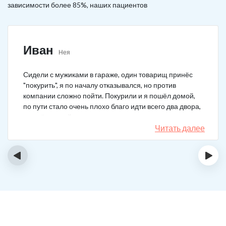
зависимости более 85%, наших пациентов
Иван
Нея
Сидели с мужиками в гараже, один товарищ принёс
"покурить", я по началу отказывался, но против
компании сложно пойти. Покурили и я пошёл домой,
по пути стало очень плохо благо идти всего два двора,
пришёл домой сразу жену попросил вызвать врача,
чувствовал что точно, что-то не так. Спасибо большое,
Читать далее
что быстро приехали, поставили капельницу и уже
минут через 20-30 капельница начала действовать и
‹
›
меня начало отпускать. После оказалось, что товарищ
угостил нас какой то химической дрянью, мне сразу
показалось, что как то странно выглядит смесь, но
особого значения не придал, а стоило.