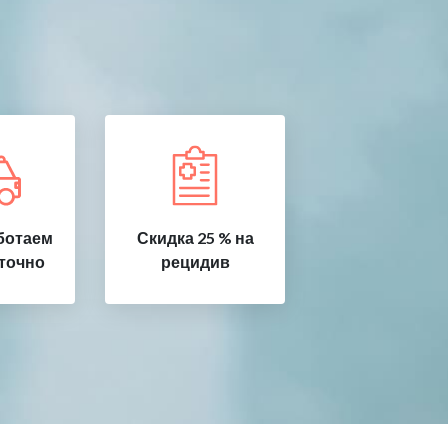
ботаем
Скидка 25 % на
точно
рецидив