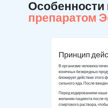
Особенности
препаратом 
Принцип дейс
В организме человека пече
конечных безвредных проду
блокирует действие этого ф
сильного яда. После введе
Перед кодированием наши в
желанию пациента после пр
спиртового раствора, чтоб