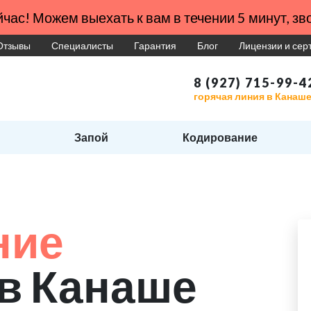
час! Можем выехать к вам в течении 5 минут, зво
Отзывы
Специалисты
Гарантия
Блог
Лицензии и се
8 (927) 715-99-4
горячая линия в Канаш
Запой
Кодирование
ние
в Канаше