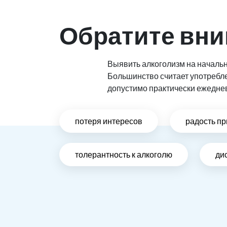
Обратите вни
Выявить алкоголизм на начальн
Большинство считает употребл
допустимо практически ежедне
потеря интересов
радость пр
толерантность к алкоголю
ди