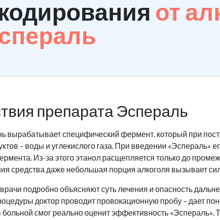
 кодирования
от ал
Эспераль
твия препарата Эспераль
нь вырабатывает специфический фермент, который при пост
ктов – воды и углекислого газа. При введении «Эспераль» 
ермента. Из-за этого этанол расщепляется только до промеж
ния средства даже небольшая порция алкоголя вызывает си
рачи подробно объясняют суть лечения и опасность дальне
оцедуры доктор проводит провокационную пробу – дает пон
ы больной смог реально оценит эффективность «Эспераль». Т