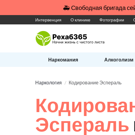
🚑 Свободная бригада сей
Интервенция
О клинике
Фотографии
Наркомания
Алкоголизм
Наркология
Кодирование Эспераль
Кодирова
Эспераль