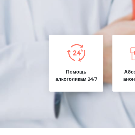
Помощь
Абс
алкоголикам 24/7
анон