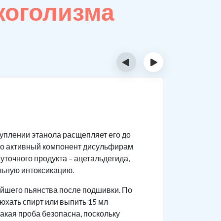
коголизма
‹
›
Подг
уплении этанола расщепляет его до
Чтобы про
его активный компонент дисульфирам
Обсл
уточного продукта – ацетальдегида,
забо
льную интоксикацию.
Моти
йшего пьянства после подшивки. По
дейс
юхать спирт или выпить 15 мл
вопр
акая проба безопасна, поскольку
Трез