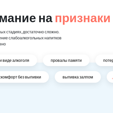
мание на
признаки
ых стадиях, достаточно сложно.
ение слабоалкогольных напитков
вно
и виде алкоголя
провалы памяти
поте
скомфорт без выпивки
выпивка залпом
.