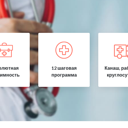
олютная
12 шаговая
Канаш, ра
имность
программа
круглосу