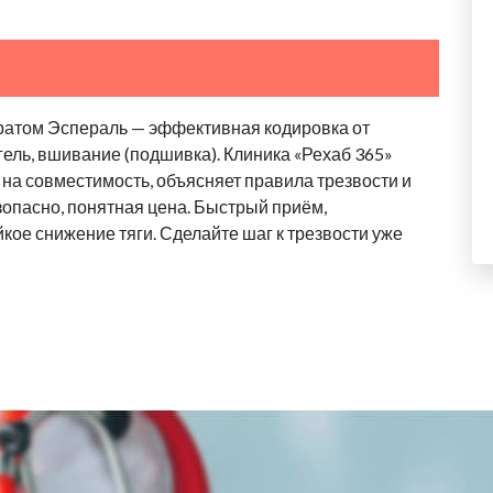
ратом Эспераль — эффективная кодировка от
гель, вшивание (подшивка). Клиника «Рехаб 365»
 на совместимость, объясняет правила трезвости и
зопасно, понятная цена. Быстрый приём,
кое снижение тяги. Сделайте шаг к трезвости уже