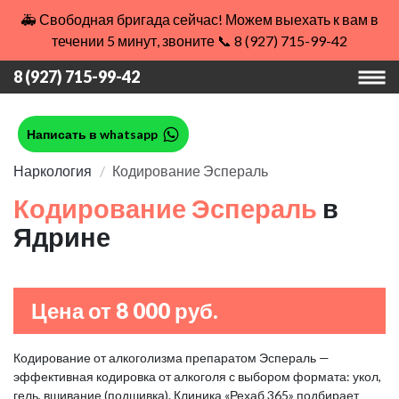
🚑 Свободная бригада сейчас! Можем выехать к вам в
течении 5 минут, звоните 📞 8 (927) 715-99-42
8 (927) 715-99-42
Написать в whatsapp
Наркология
Кодирование Эспераль
Кодирование Эспераль
в
Ядрине
Цена от 8 000 руб.
Кодирование от алкоголизма препаратом Эспераль —
эффективная кодировка от алкоголя с выбором формата: укол,
гель, вшивание (подшивка). Клиника «Рехаб 365» подбирает