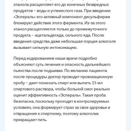
этанола расщепляет его до конечных безвредных
продуктов – воды и углекислого газа. При введении
«Эспераль» его активный компонент дисульфирам
блокирует действие этого фермента. Из-за этого
этанол расщепляется только до промежуточного
продукта – ацетальдегида, сильного яда. После
введения средства даже небольшая порция алкоголя
вызывает сильную интоксикацию.
Перед кодированием наши врачи подробно
объясняют суть лечения и опасность дальнейшего
пьянства после подшивки. По желанию пациента
после процедуры доктор проводит провокационную
пробу – дает понюхать спирт или выпить 15 мл
спиртового раствора, чтобы больной смог реально
оценит эффективность «Эспераль». Такая проба
безопасна, поскольку проходит в контролируемых
условиях, она формирует страх за свое здоровье и
отвращение к спиртному, поэтому алкоголик
прекращает пить.