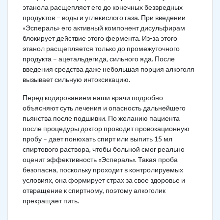
этанола расщепляет его до конечных безвредных
продуктов – воды и углекислого газа. При введении
«Эспераль» его активный компонент дисульфирам
блокирует действие этого фермента. Из-за этого
этанол расщепляется только до промежуточного
продукта – ацетальдегида, сильного яда. После
введения средства даже небольшая порция алкоголя
вызывает сильную интоксикацию.
Перед кодированием наши врачи подробно
объясняют суть лечения и опасность дальнейшего
пьянства после подшивки. По желанию пациента
после процедуры доктор проводит провокационную
пробу – дает понюхать спирт или выпить 15 мл
спиртового раствора, чтобы больной смог реально
оценит эффективность «Эспераль». Такая проба
безопасна, поскольку проходит в контролируемых
условиях, она формирует страх за свое здоровье и
отвращение к спиртному, поэтому алкоголик
прекращает пить.