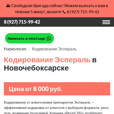
🚑 Свободная бригада сейчас! Можем выехать к вам в
течении 5 минут, звоните 📞 8 (927) 715-99-42
8 (927) 715-99-42
Написать в whatsapp
Наркология
Кодирование Эспераль
Кодирование Эспераль
в
Новочебоксарске
Цена от 8 000 руб.
Кодирование от алкоголизма препаратом Эспераль —
эффективная кодировка от алкоголя с выбором формата: укол,
гель, вшивание (подшивка). Клиника «Рехаб 365» подбирает