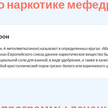
о наркотике мефед
рон
 4-метилметкатинон) называют в определенных кругах: «Маги
транах Европейского союза данное наркотическое вещество 
иальной соли для ванной, в виде удобрения, а также в каче
ой кристаллический порок грязно-белого или коричневого ц