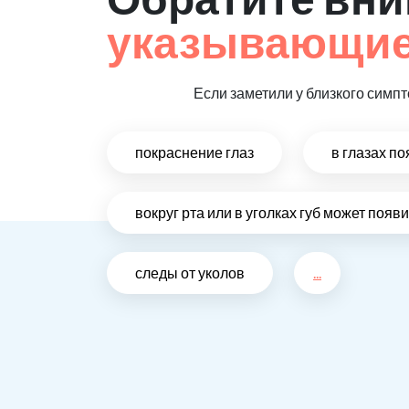
указывающие
Если заметили у близкого симп
покраснение глаз
в глазах п
вокруг рта или в уголках губ может поя
следы от уколов
...