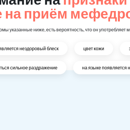
 на приём мефедр
томы указанные ниже, есть вероятность, что он употребляет
оявляется нездоровый блеск
цвет кожи
виться сильное раздражение
на языке появляется 