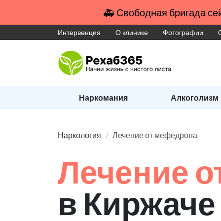
🚑 Свободная бригада сей
Интервенция
О клинике
Фотографии
Наркомания
Алкоголизм
Наркология
Лечение от мефедрона
Лечение о
в Киржаче