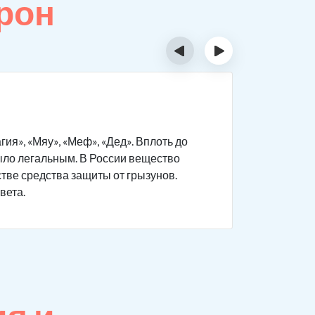
рон
‹
›
Тест 
я», «Мяу», «Меф», «Дед». Вплоть до
Мефедрон 
было легальным. В России вещество
вещества.
стве средства защиты от грызунов.
в домашни
вета.
В лаборат
проверки-
или ногтя