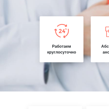
Работаем
Абс
круглосуточно
ан