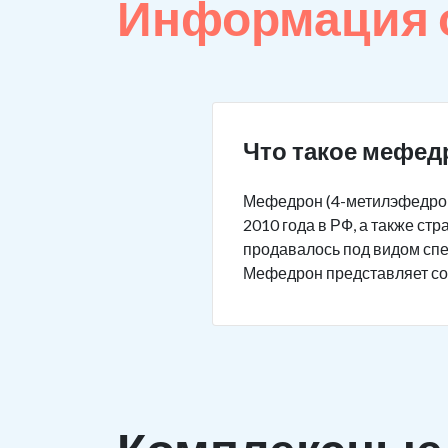
Информация 
Что такое мефед
Мефедрон (4-метилэфедрон,
2010 года в РФ, а также с
продавалось под видом спец
Мефедрон представляет соб