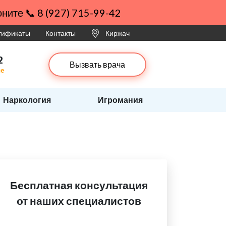
ните 📞 8 (927) 715-99-42
ртификаты
Контакты
Киржач
2
Вызвать врача
че
Наркология
Игромания
Бесплатная консультация
от наших специалистов