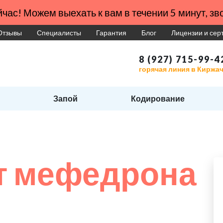
час! Можем выехать к вам в течении 5 минут, зво
Отзывы
Специалисты
Гарантия
Блог
Лицензии и се
8 (927) 715-99-4
горячая линия в Киржа
Запой
Кодирование
т мефедрона