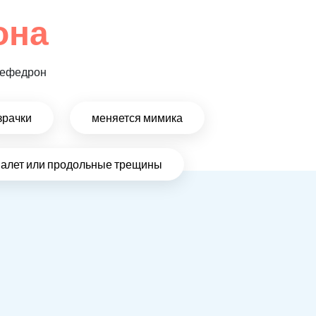
она
 мефедрон
зрачки
меняется мимика
налет или продольные трещины