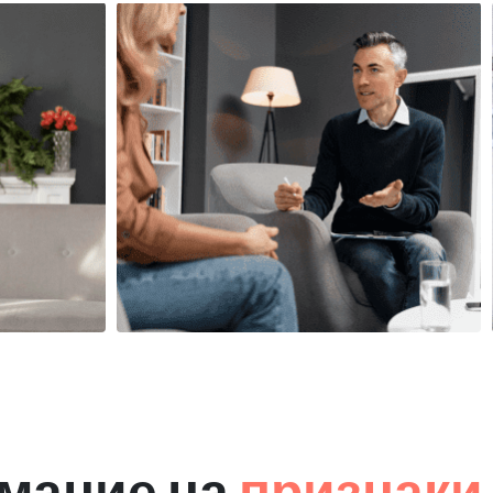
мание на
признаки