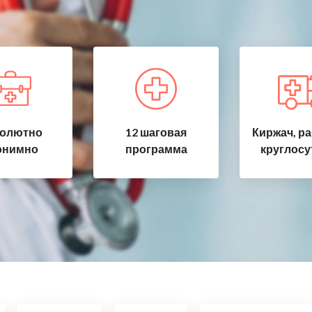
олютно
12 шаговая
Киржач, р
онимно
программа
круглосу