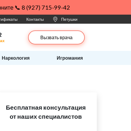
ните 📞 8 (927) 715-99-42
ртификаты
Контакты
Петушки
2
Вызвать врача
ках
Наркология
Игромания
Бесплатная консультация
от наших специалистов