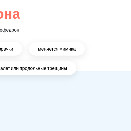
она
 мефедрон
зрачки
меняется мимика
налет или продольные трещины