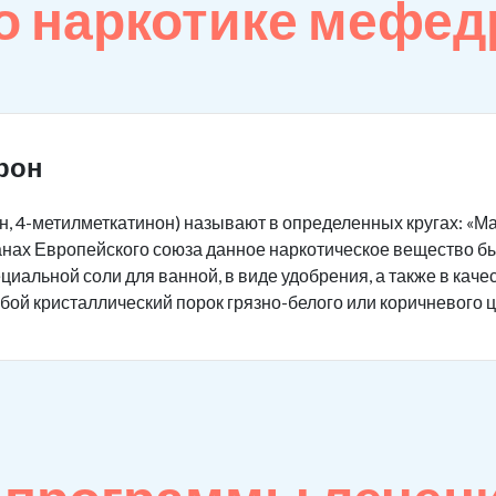
о наркотике мефед
рон
 4-метилметкатинон) называют в определенных кругах: «Маги
транах Европейского союза данное наркотическое вещество 
иальной соли для ванной, в виде удобрения, а также в каче
ой кристаллический порок грязно-белого или коричневого ц