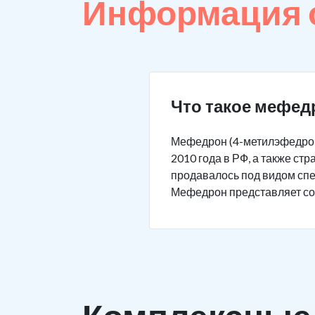
Информация 
Что такое мефед
Мефедрон (4-метилэфедрон,
2010 года в РФ, а также с
продавалось под видом спец
Мефедрон представляет соб