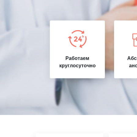
Работаем
Абс
круглосуточно
ан