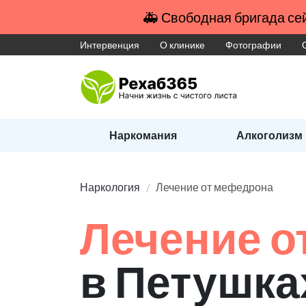
🚑 Свободная бригада сей
Интервенция
О клинике
Фотографии
Наркомания
Алкоголизм
Наркология
Лечение от мефедрона
Лечение о
в Петушка