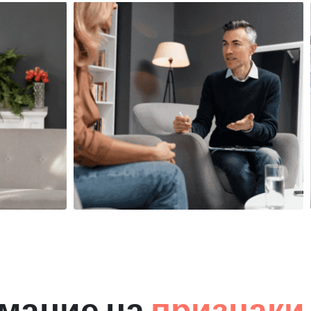
мание на
признаки