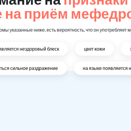
 на приём мефедр
томы указанные ниже, есть вероятность, что он употребляет
оявляется нездоровый блеск
цвет кожи
виться сильное раздражение
на языке появляется 