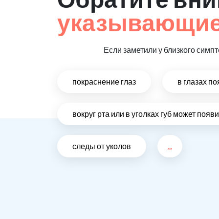
указывающие
Если заметили у близкого симп
покраснение глаз
в глазах п
вокруг рта или в уголках губ может поя
следы от уколов
...