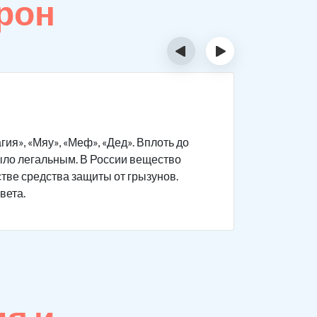
рон
‹
›
Тест 
я», «Мяу», «Меф», «Дед». Вплоть до
Мефедрон 
было легальным. В России вещество
вещества.
стве средства защиты от грызунов.
в домашни
вета.
В лаборат
проверки-
или ногтя