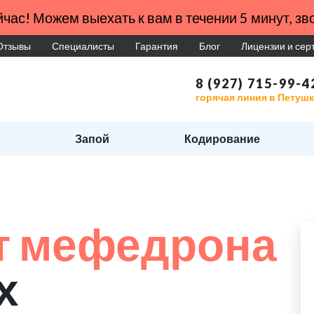
час! Можем выехать к вам в течении 5 минут, зво
Отзывы
Специалисты
Гарантия
Блог
Лицензии и се
8 (927) 715-99-4
горячая линия в Петуш
Запой
Кодирование
т мефедрона
х