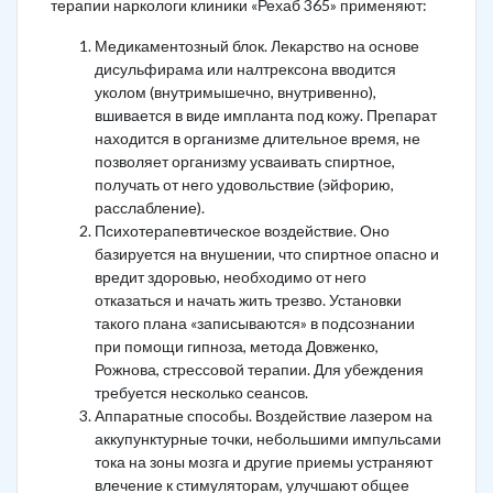
терапии наркологи клиники «Рехаб 365» применяют:
Медикаментозный блок. Лекарство на основе
дисульфирама или налтрексона вводится
уколом (внутримышечно, внутривенно),
вшивается в виде импланта под кожу. Препарат
находится в организме длительное время, не
позволяет организму усваивать спиртное,
получать от него удовольствие (эйфорию,
расслабление).
Психотерапевтическое воздействие. Оно
базируется на внушении, что спиртное опасно и
вредит здоровью, необходимо от него
отказаться и начать жить трезво. Установки
такого плана «записываются» в подсознании
при помощи гипноза, метода Довженко,
Рожнова, стрессовой терапии. Для убеждения
требуется несколько сеансов.
Аппаратные способы. Воздействие лазером на
аккупунктурные точки, небольшими импульсами
тока на зоны мозга и другие приемы устраняют
влечение к стимуляторам, улучшают общее