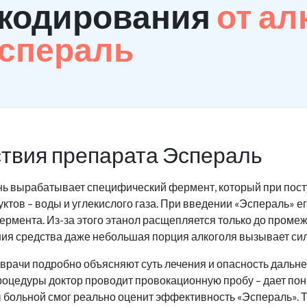
 кодирования
от ал
Эспераль
твия препарата Эспераль
нь вырабатывает специфический фермент, который при пост
ктов – воды и углекислого газа. При введении «Эспераль» 
ермента. Из-за этого этанол расщепляется только до промеж
ния средства даже небольшая порция алкоголя вызывает си
рачи подробно объясняют суть лечения и опасность дальне
оцедуры доктор проводит провокационную пробу – дает пон
ы больной смог реально оценит эффективность «Эспераль». Т