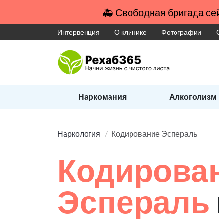
🚑 Свободная бригада сей
Интервенция
О клинике
Фотографии
Наркомания
Алкоголизм
Наркология
Кодирование Эспераль
Кодирова
Эспераль