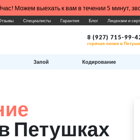
час! Можем выехать к вам в течении 5 минут, зво
Отзывы
Специалисты
Гарантия
Блог
Лицензии и се
8 (927) 715-99-4
горячая линия в Петуш
Запой
Кодирование
ние
в Петушках