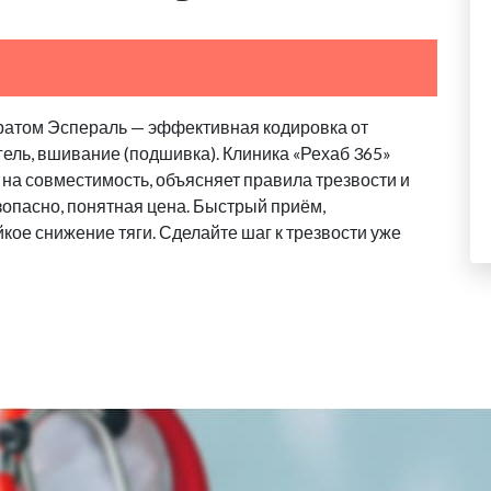
ратом Эспераль — эффективная кодировка от
гель, вшивание (подшивка). Клиника «Рехаб 365»
 на совместимость, объясняет правила трезвости и
зопасно, понятная цена. Быстрый приём,
кое снижение тяги. Сделайте шаг к трезвости уже