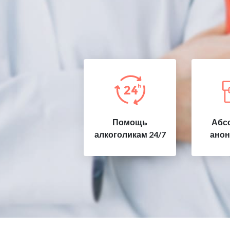
Помощь
Абс
алкоголикам 24/7
анон