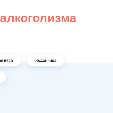
 алкоголизма
ря веса
бессонница
..