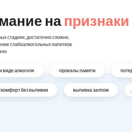
мание на
признаки
ых стадиях, достаточно сложно.
ение слабоалкогольных напитков
вно
и виде алкоголя
провалы памяти
поте
скомфорт без выпивки
выпивка залпом
.