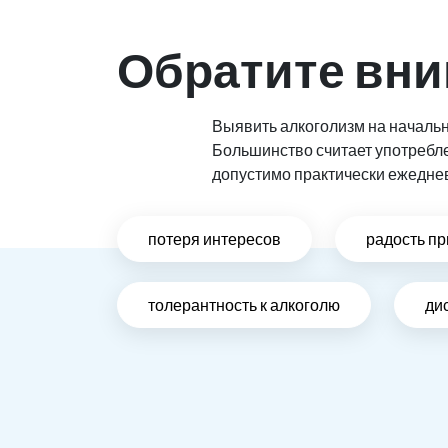
Обратите вни
Выявить алкоголизм на начальн
Большинство считает употребл
допустимо практически ежедне
потеря интересов
радость пр
толерантность к алкоголю
ди