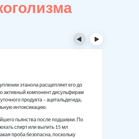
коголизма
‹
›
Подг
уплении этанола расщепляет его до
Чтобы про
его активный компонент дисульфирам
Обсл
уточного продукта – ацетальдегида,
забо
льную интоксикацию.
Моти
йшего пьянства после подшивки. По
дейс
юхать спирт или выпить 15 мл
вопр
акая проба безопасна, поскольку
Трез