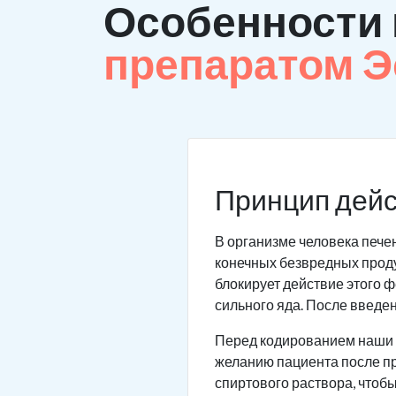
Особенности
препаратом 
Принцип дейс
В организме человека пече
конечных безвредных проду
блокирует действие этого ф
сильного яда. После введе
Перед кодированием наши в
желанию пациента после пр
спиртового раствора, чтоб