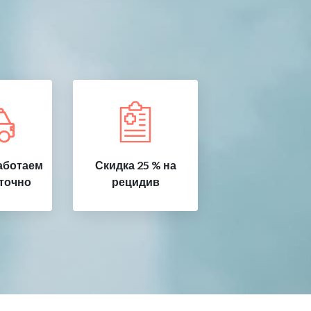
аботаем
Скидка 25 % на
точно
рецидив