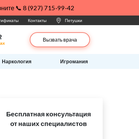
ните 📞 8 (927) 715-99-42
ртификаты
Контакты
Петушки
2
Вызвать врача
ках
Наркология
Игромания
Бесплатная консультация
от наших специалистов