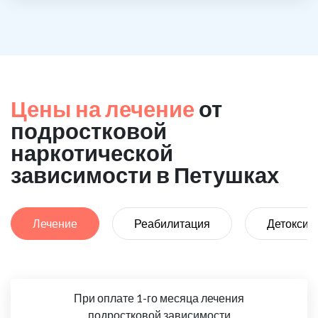
Цены на лечение
от
подростковой
наркотической
зависимости в Петушках
Лечение
Реабилитация
Детоксик
При оплате 1-го месяца лечения
подростковой зависимости