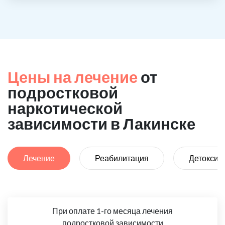
Цены на лечение
от
подростковой
наркотической
зависимости в Лакинске
Лечение
Реабилитация
Детоксик
При оплате 1-го месяца лечения
подростковой зависимости