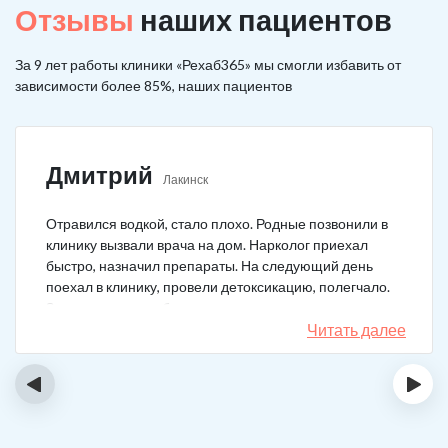
Отзывы
наших пациентов
За 9 лет работы клиники «Рехаб365» мы смогли избавить от
зависимости более 85%, наших пациентов
Дмитрий
Лакинск
Отравился водкой, стало плохо. Родные позвонили в
клинику вызвали врача на дом. Нарколог приехал
быстро, назначил препараты. На следующий день
поехал в клинику, провели детоксикацию, полегчало.
Записался на реабилитацию, прошел и теперь думаю,
что в рот водку больше не возьму. Так намучался и
Читать далее
испугался.
‹
›