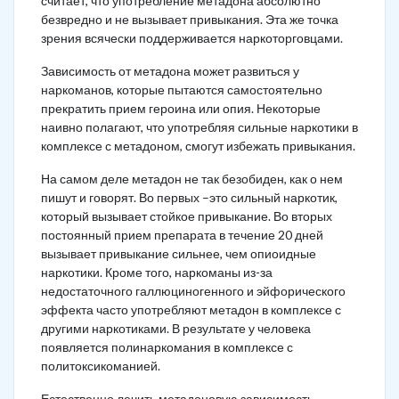
считает, что употребление метадона абсолютно
безвредно и не вызывает привыкания. Эта же точка
зрения всячески поддерживается наркоторговцами.
Зависимость от метадона может развиться у
наркоманов, которые пытаются самостоятельно
прекратить прием героина или опия. Некоторые
наивно полагают, что употребляя сильные наркотики в
комплексе с метадоном, смогут избежать привыкания.
На самом деле метадон не так безобиден, как о нем
пишут и говорят. Во первых –это сильный наркотик,
который вызывает стойкое привыкание. Во вторых
постоянный прием препарата в течение 20 дней
вызывает привыкание сильнее, чем опиоидные
наркотики. Кроме того, наркоманы из-за
недостаточного галлюциногенного и эйфорического
эффекта часто употребляют метадон в комплексе с
другими наркотиками. В результате у человека
появляется полинаркомания в комплексе с
политоксикоманией.
Естественно лечить метадоновую зависимость