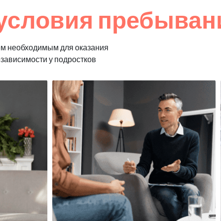
условия пребывани
ем необходимым для оказания
озависимости у подростков