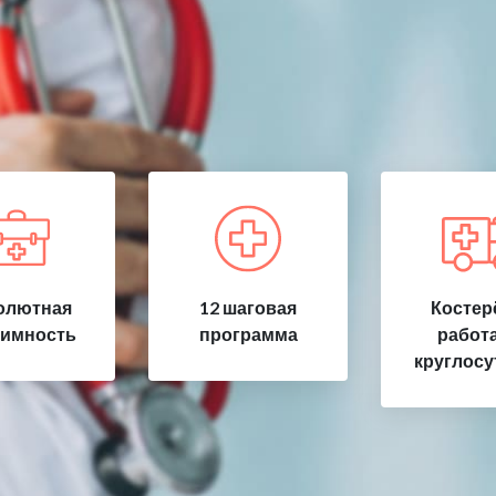
олютная
12 шаговая
Костер
имность
программа
работ
круглосу