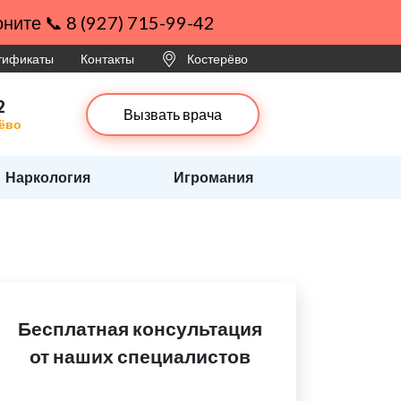
ните 📞 8 (927) 715-99-42
ртификаты
Контакты
Костерёво
2
Вызвать врача
рёво
Наркология
Игромания
Бесплатная консультация
от наших специалистов