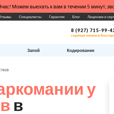
час! Можем выехать к вам в течении 5 минут, зво
Отзывы
Специалисты
Гарантия
Блог
Лицензии и се
8 (927) 715-99-4
горячая линия в Косте
Запой
Кодирование
стков
аркомании у
ов
в