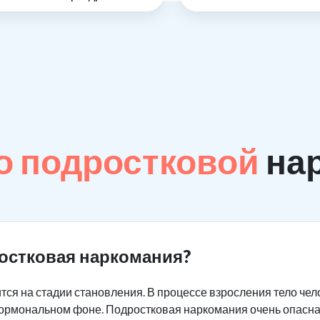
о подростковой
на
остковая наркомания?
тся на стадии становления. В процессе взросления тело че
 гормональном фоне. Подростковая наркомания очень опасна