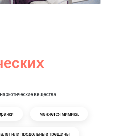
,
ческих
т наркотические вещества
зрачки
меняется мимика
налет или продольные трещины