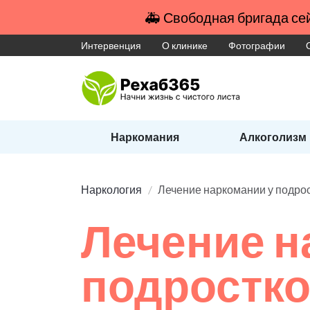
🚑 Свободная бригада сей
Интервенция
О клинике
Фотографии
Наркомания
Алкоголизм
Наркология
Лечение наркомании у подро
Лечение н
подростк