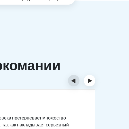
ркомании
‹
›
Причи
ловека претерпевает множество
Существуе
, так как накладывает серьезный