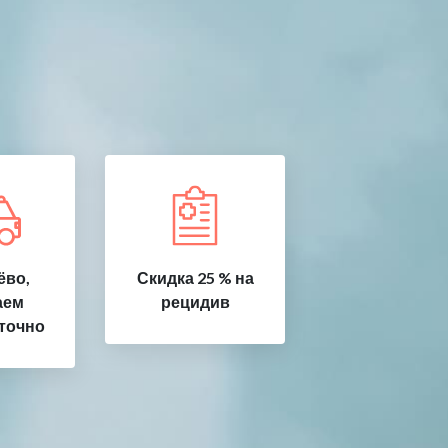
ёво,
Скидка 25 % на
аем
рецидив
точно