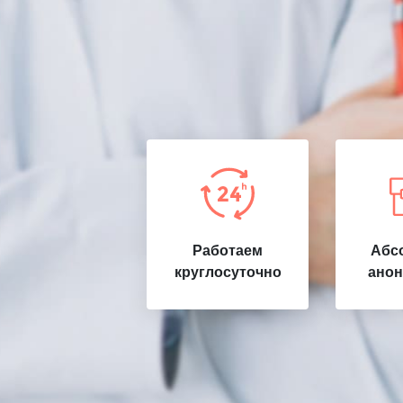
Работаем
Абс
круглосуточно
анон