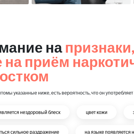
мание на
признаки
на приём наркоти
остком
птомы указанные ниже, есть вероятность, что он употребляе
оявляется нездоровый блеск
цвет кожи
виться сильное раздражение
на языке появляется 