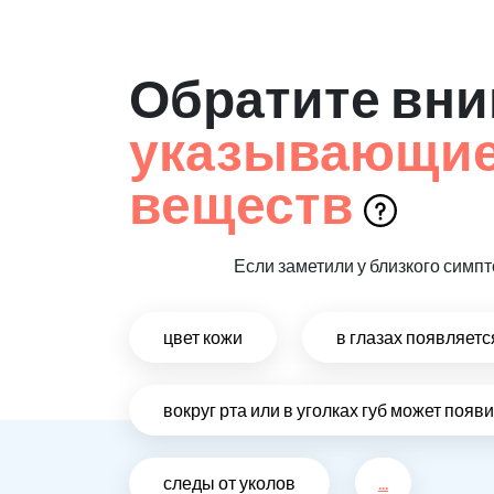
Обратите вни
указывающие 
веществ
Если заметили у близкого симпт
цвет кожи
в глазах появляет
вокруг рта или в уголках губ может поя
следы от уколов
...