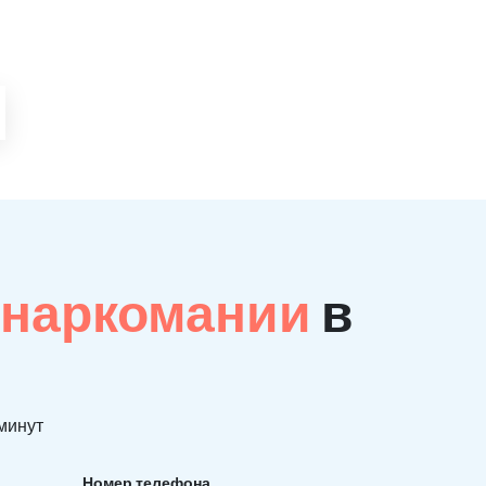
 наркомании
в
 минут
Номер телефона