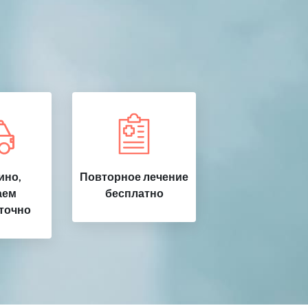
ино,
Повторное лечение
аем
бесплатно
точно