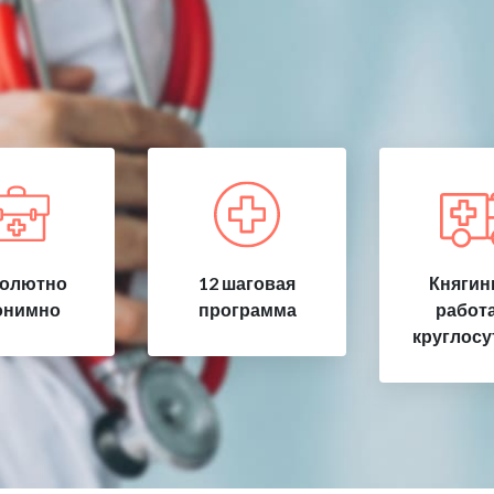
олютно
12 шаговая
Княгин
онимно
программа
работ
круглосу