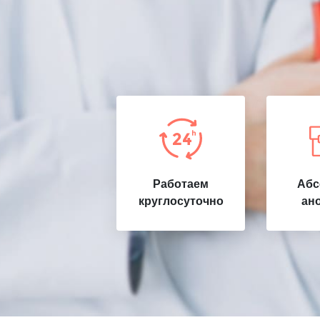
Работаем
Абс
круглосуточно
ан