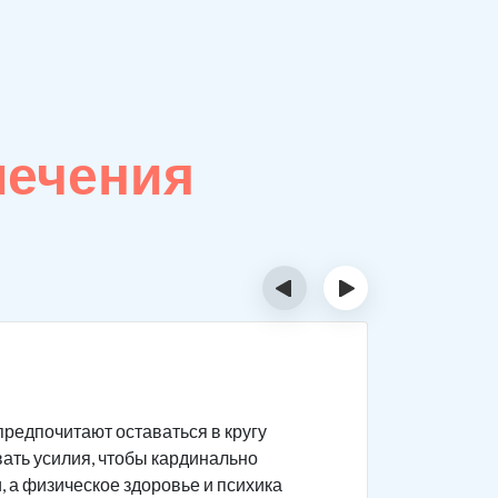
лечения
‹
›
Закон
предпочитают оставаться в кругу
Ключевое 
вать усилия, чтобы кардинально
возможны 
 а физическое здоровье и психика