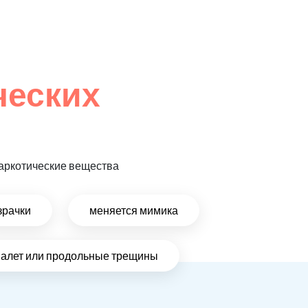
ческих
 наркотические вещества
зрачки
меняется мимика
налет или продольные трещины