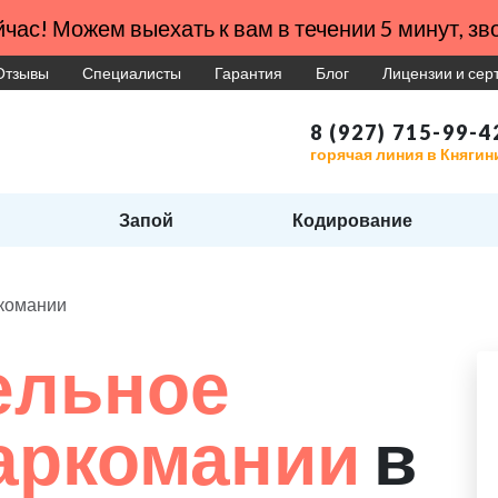
час! Можем выехать к вам в течении 5 минут, зво
Отзывы
Специалисты
Гарантия
Блог
Лицензии и се
8 (927) 715-99-4
горячая линия в Княгин
Запой
Кодирование
ркомании
ельное
наркомании
в