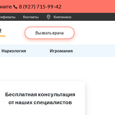
ните 📞 8 (927) 715-99-42
ртификаты
Контакты
Княгинино
2
Вызвать врача
ино
Наркология
Игромания
Бесплатная консультация
от наших специалистов