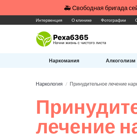
🚑 Свободная бригада сей
Интервенция
О клинике
Фотографии
Наркомания
Алкоголизм
Наркология
Принудительное лечение на
Принудит
лечение 