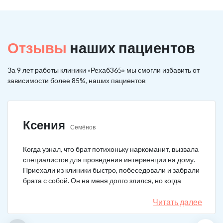
Отзывы
наших пациентов
За 9 лет работы клиники «Рехаб365» мы смогли избавить от
зависимости более 85%, наших пациентов
Ксения
Семёнов
Когда узнал, что брат потихоньку наркоманит, вызвала
специалистов для проведения интервенции на дому.
Приехали из клиники быстро, побеседовали и забрали
брата с собой. Он на меня долго злился, но когда
понял, что если бы я не пошла на тот шаг, он бы не
выкарабкался. После курса вышел здоровым. Больше
Читать далее
не принимает.