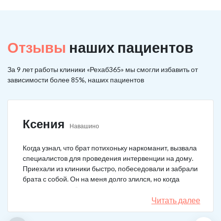
Отзывы
наших пациентов
За 9 лет работы клиники «Рехаб365» мы смогли избавить от
зависимости более 85%, наших пациентов
Ксения
Навашино
Когда узнал, что брат потихоньку наркоманит, вызвала
специалистов для проведения интервенции на дому.
Приехали из клиники быстро, побеседовали и забрали
брата с собой. Он на меня долго злился, но когда
понял, что если бы я не пошла на тот шаг, он бы не
выкарабкался. После курса вышел здоровым. Больше
Читать далее
не принимает.