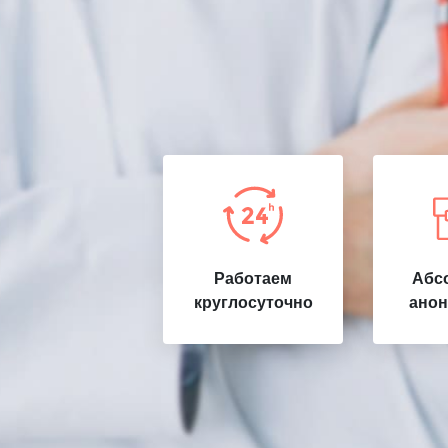
Работаем
Абс
круглосуточно
анон