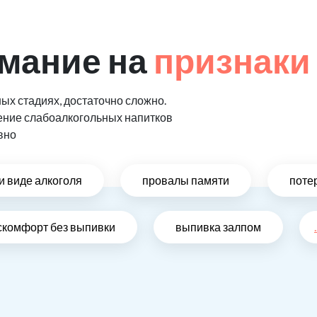
мание на
признаки
ых стадиях, достаточно сложно.
ение слабоалкогольных напитков
вно
и виде алкоголя
провалы памяти
поте
скомфорт без выпивки
выпивка залпом
.