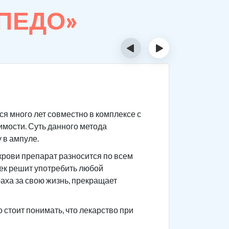
РПЕДО»
‹
›
Суть 
я много лет совместно в комплексе с
Сам препа
имости. Суть данного метода
После при
 в ампуле.
приема го
крови препарат разносится по всем
Чтобы не 
век решит употребить любой
употребле
раха за свою жизнь, прекращает
ваши това
анамнез.
стоит понимать, что лекарство при