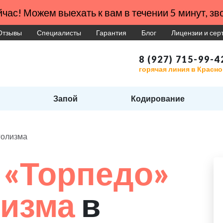
час! Можем выехать к вам в течении 5 минут, зво
Отзывы
Специалисты
Гарантия
Блог
Лицензии и се
8 (927) 715-99-4
горячая линия в Красн
Запой
Кодирование
голизма
 «Торпедо»
лизма
в