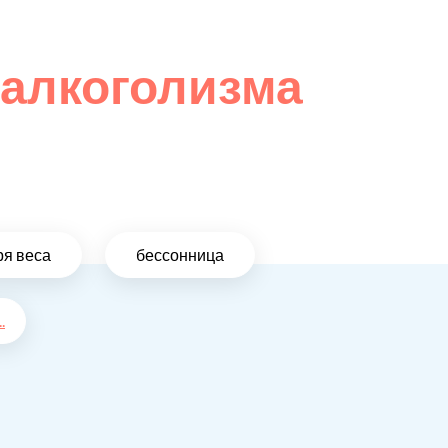
 алкоголизма
ря веса
бессонница
..