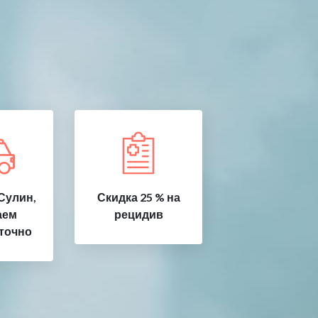
Сулин,
Скидка 25 % на
аем
рецидив
точно