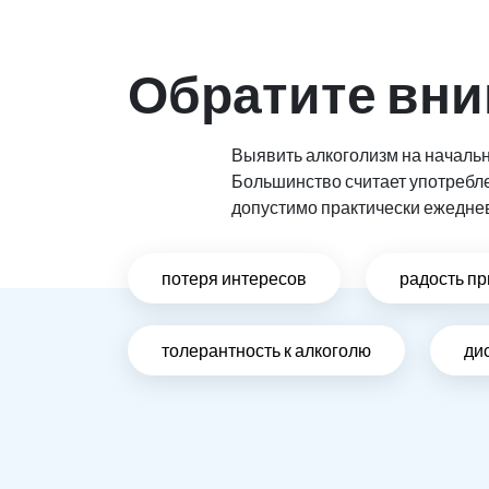
Обратите вни
Выявить алкоголизм на начальн
Большинство считает употребл
допустимо практически ежедне
потеря интересов
радость пр
толерантность к алкоголю
ди