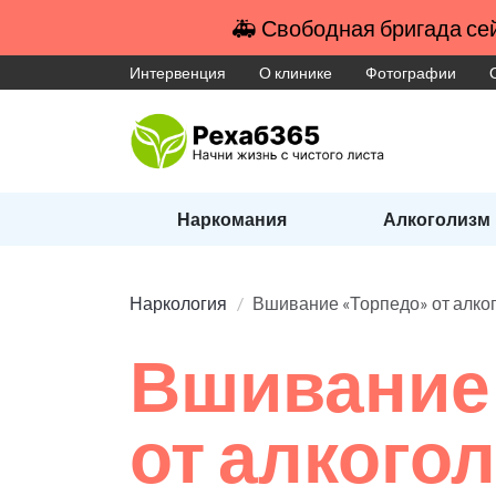
🚑 Свободная бригада сей
Интервенция
О клинике
Фотографии
Наркомания
Алкоголизм
Наркология
Вшивание «Торпедо» от алко
Вшивание
от алкого