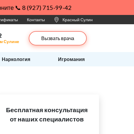
ните 📞 8 (927) 715-99-42
ртификаты
Контакты
Красный Сулин
2
Вызвать врача
ом Сулине
Наркология
Игромания
Бесплатная консультация
от наших специалистов