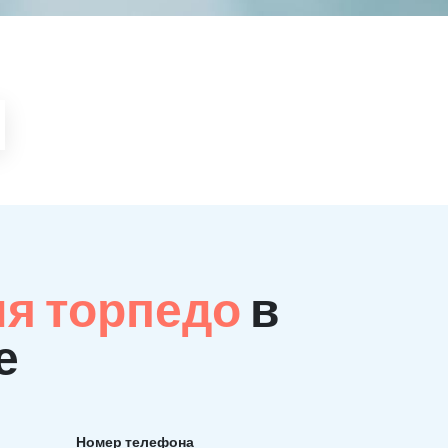
ия торпедо
в
е
Номер телефона