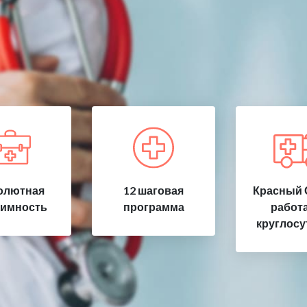
олютная
12 шаговая
Красный 
имность
программа
работ
круглосу