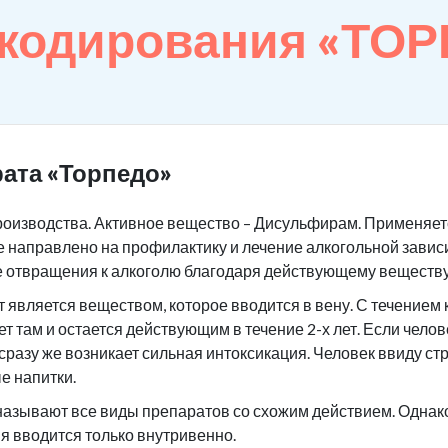
 кодирования «ТО
ата «Торпедо»
роизводства. Активное вещество – Дисульфирам. Применяетс
 направлено на профилактику и лечение алкогольной завис
е отвращения к алкоголю благодаря действующему веществу
является веществом, которое вводится в вену. С течением 
ет там и остается действующим в течение 2-х лет. Если чело
 сразу же возникает сильная интоксикация. Человек ввиду ст
е напитки.
азывают все виды препаратов со схожим действием. Однако 
я вводится только внутривенно.