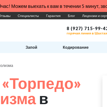
час! Можем выехать к вам в течении 5 минут, зво
Отзывы
Специалисты
Гарантия
Блог
Лицензии и се
8 (927) 715-99-4
горячая линия в Шахта
Запой
Кодирование
голизма
 «Торпедо»
лизма
в