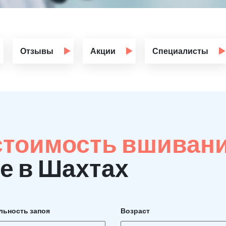
Отзывы
Акции
Специалисты
стоимость вшиван
е в Шахтах
льность запоя
Возраст