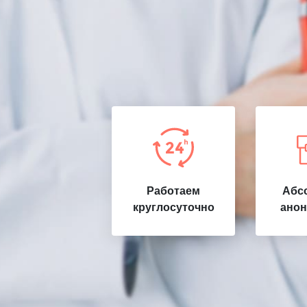
Работаем
Абс
круглосуточно
анон