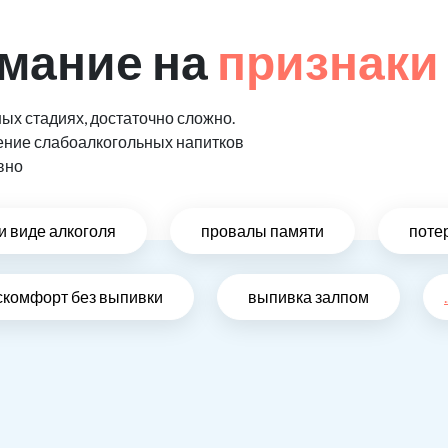
мание на
признаки
ых стадиях, достаточно сложно.
ение слабоалкогольных напитков
вно
и виде алкоголя
провалы памяти
поте
скомфорт без выпивки
выпивка залпом
.