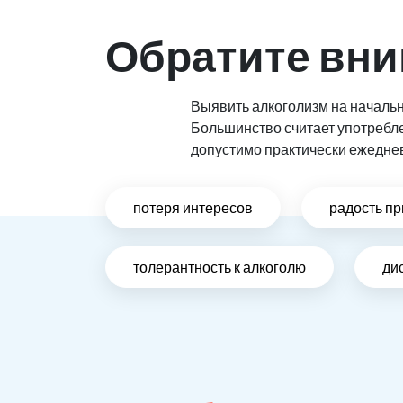
Обратите вни
Выявить алкоголизм на начальн
Большинство считает употребл
допустимо практически ежедне
потеря интересов
радость пр
толерантность к алкоголю
ди