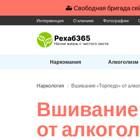
🚑 Свободная бригада сей
Интервенция
О клинике
Фотографии
Наркомания
Алкоголизм
Наркология
Вшивание «Торпедо» от алко
Вшивание
от алкого