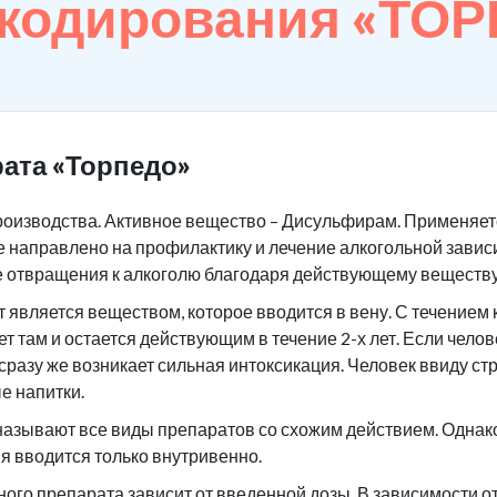
 кодирования «ТО
ата «Торпедо»
роизводства. Активное вещество – Дисульфирам. Применяетс
 направлено на профилактику и лечение алкогольной завис
е отвращения к алкоголю благодаря действующему веществу
является веществом, которое вводится в вену. С течением 
ет там и остается действующим в течение 2-х лет. Если чело
 сразу же возникает сильная интоксикация. Человек ввиду ст
е напитки.
азывают все виды препаратов со схожим действием. Однако 
я вводится только внутривенно.
ого препарата зависит от введенной дозы. В зависимости 