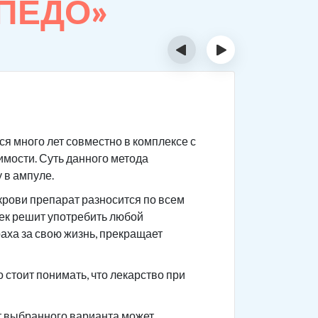
РПЕДО»
‹
›
Суть 
я много лет совместно в комплексе с
Сам препа
имости. Суть данного метода
После при
 в ампуле.
приема го
крови препарат разносится по всем
Чтобы не 
век решит употребить любой
употребле
раха за свою жизнь, прекращает
ваши това
анамнез.
стоит понимать, что лекарство при
от выбранного варианта может