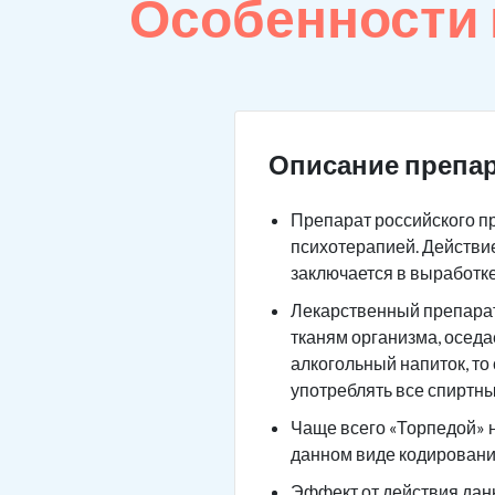
Особенности
Описание препар
Препарат российского п
психотерапией. Действие
заключается в выработк
Лекарственный препарат 
тканям организма, оседа
алкогольный напиток, то
употреблять все спиртны
Чаще всего «Торпедой» н
данном виде кодировани
Эффект от действия данн