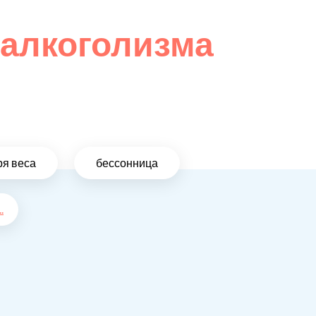
 алкоголизма
ря веса
бессонница
..