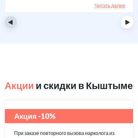
назначения, они отличаются. Клиника делает скидку
Читать далее
на последующие вызовы за оставленный отзыв! Я
планирую в будущем пройти полный курс
‹
›
реабилитации.
Акции
и скидки в Кыштыме
Акция -10%
При заказе повторного вызова нарколога из