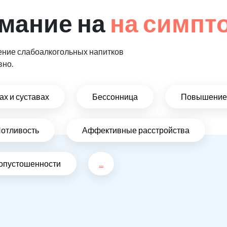
мание на
на симпт
ение слабоалкогольных напитков
вно.
х и суставах
Бессонница
Повышение 
отливость
Аффективные расстройства
 опустошенности
...