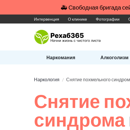
🚑 Свободная бригада сей
Интервенция
О клинике
Фотографии
Наркомания
Алкоголизм
Наркология
Снятие похмельного синдро
Снятие по
синдрома