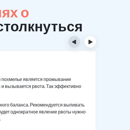
ях о
столкнуться
‹
›
Призн
м похмелье является промывание
Первый
 и вызывается рвота. Так эффективно
происх
Важно в
больном
ного баланса. Рекомендуется выпивать
 будет однократное явление рвоты нужно
Головны
.
горячит
возника