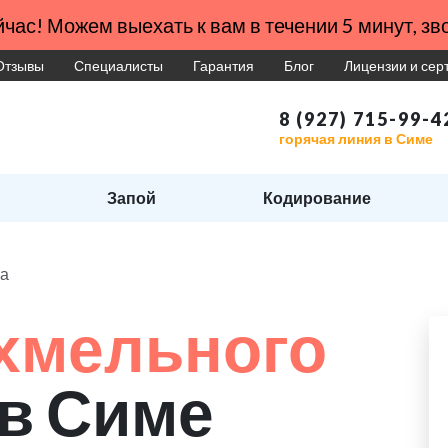
час! Можем выехать к вам в течении 5 минут, зво
Отзывы
Специалисты
Гарантия
Блог
Лицензии и се
8 (927) 715-99-4
горячая линия в Симе
Запой
Кодирование
ма
хмельного
в Симе