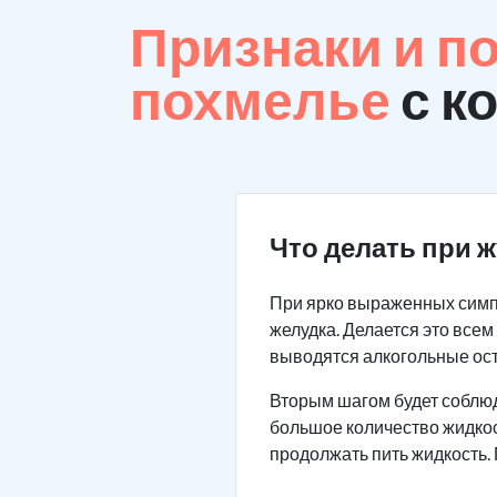
Признаки и п
похмелье
с к
Что делать при 
При ярко выраженных симп
желудка. Делается это все
выводятся алкогольные ос
Вторым шагом будет соблю
большое количество жидкос
продолжать пить жидкость.