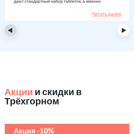
дают стандартный набор таблеток, а именно
подбирается лечение. Специально сравнил
назначения, они отличаются. Клиника делает скидку
Читать далее
на последующие вызовы за оставленный отзыв! Я
планирую в будущем пройти полный курс
‹
›
реабилитации.
Акции
и скидки в
Трёхгорном
Акция -10%