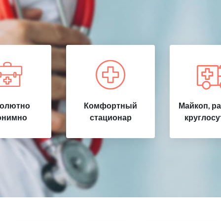
олютно
Комфортный
Майкоп, р
онимно
стационар
круглосу