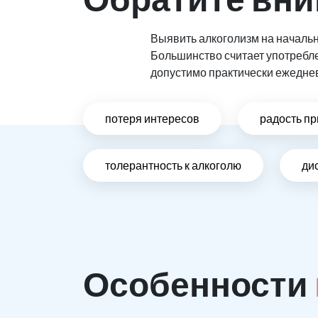
Выявить алкоголизм на начальн
Большинство считает употребл
допустимо практически ежедне
потеря интересов
радость пр
толерантность к алкоголю
ди
Особенности