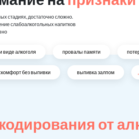
ых стадиях, достаточно сложно.
ение слабоалкогольных напитков
вно
и виде алкоголя
провалы памяти
поте
скомфорт без выпивки
выпивка залпом
.
кодирования от ал