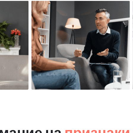
мание на
признаки