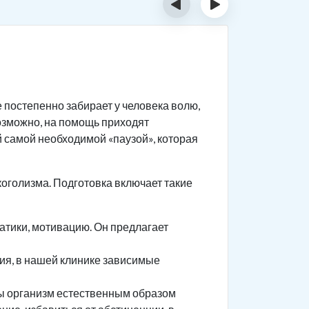
‹
›
Особ
 постепенно забирает у человека волю,
Кодирован
возможно, на помощь приходят
воздейств
 самой необходимой «паузой», которая
процедуру
пациент
коголизма. Подготовка включает такие
попытае
имплант
атики, мотивацию. Он предлагает
впадет 
Чтобы пом
ния, в нашей клинике зависимые
специалис
пройти в 
обы организм естественным образом
все необх