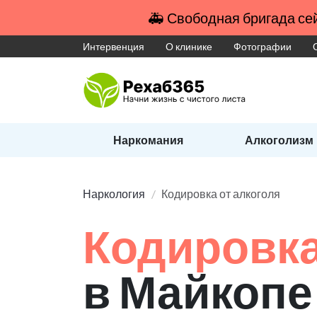
🚑 Свободная бригада сей
Интервенция
О клинике
Фотографии
Наркомания
Алкоголизм
Наркология
Кодировка от алкоголя
Кодировка
в Майкопе