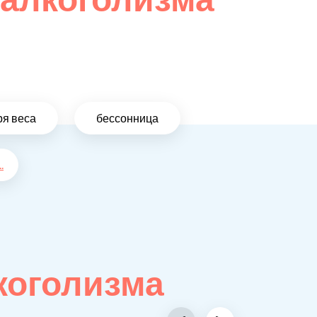
ря веса
бессонница
..
коголизма