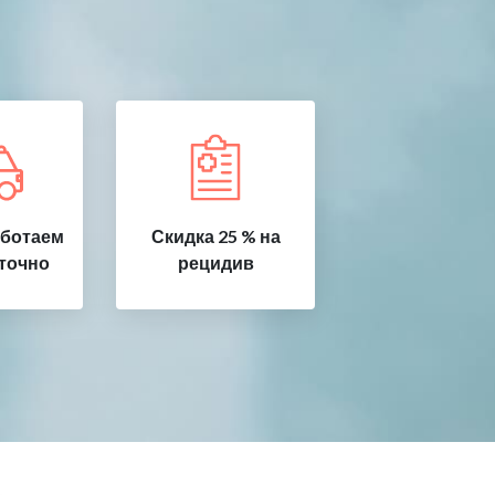
аботаем
Скидка 25 % на
точно
рецидив