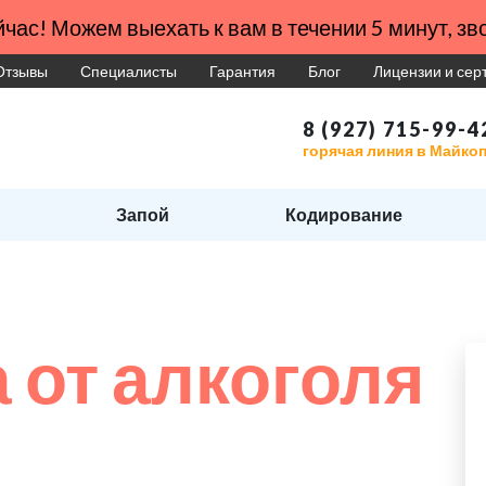
час! Можем выехать к вам в течении 5 минут, зво
Отзывы
Специалисты
Гарантия
Блог
Лицензии и се
8 (927) 715-99-4
горячая линия в Майко
Запой
Кодирование
 от алкоголя