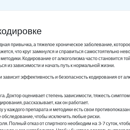
 кодировке
дная привычка, а тяжелое хроническое заболевание, которое
кажется, что круг замкнулся и справиться самостоятельно не
етодики. Кодирование от алкоголизма часто становится той
ся из зависимости и начать путь к нормальной жизни.
и зависит эффективность и безопасность кодирования от ал
га. Доктор оценивает степень зависимости, тяжесть симптом
рования, рассказывает, как он работает.
ку у каждого препарата и методики есть свои противопоказа
 обследование, чтобы исключить любые риски.
оля. Полный отказ от спиртного необходим на 3-7 суток, чт