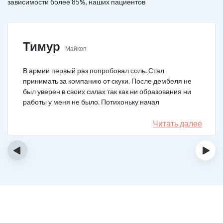
зависимости более 85%, наших пациентов
Тимур
Майкоп
В армии первый раз попробовал соль. Стал
принимать за компанию от скуки. После дембеля не
был уверен в своих силах так как ни образования ни
работы у меня не было. Потихоньку начал
зарабатывать и тратить их на соль. Спустя год завел
девушку и ей не нравилось мое пристрастие к
Читать далее
наркотикам. Пошел на лечение, чтобы ее не потерять.
Сейчас мы вместе, с солью я завязал. Все хорошо.
‹
›
Спасибо врачам!