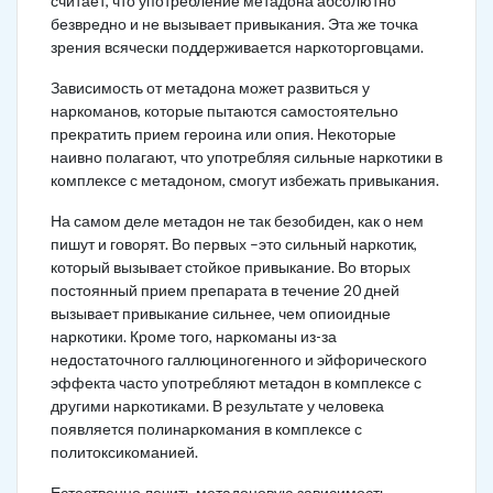
считает, что употребление метадона абсолютно
безвредно и не вызывает привыкания. Эта же точка
зрения всячески поддерживается наркоторговцами.
Зависимость от метадона может развиться у
наркоманов, которые пытаются самостоятельно
прекратить прием героина или опия. Некоторые
наивно полагают, что употребляя сильные наркотики в
комплексе с метадоном, смогут избежать привыкания.
На самом деле метадон не так безобиден, как о нем
пишут и говорят. Во первых –это сильный наркотик,
который вызывает стойкое привыкание. Во вторых
постоянный прием препарата в течение 20 дней
вызывает привыкание сильнее, чем опиоидные
наркотики. Кроме того, наркоманы из-за
недостаточного галлюциногенного и эйфорического
эффекта часто употребляют метадон в комплексе с
другими наркотиками. В результате у человека
появляется полинаркомания в комплексе с
политоксикоманией.
Естественно лечить метадоновую зависимость