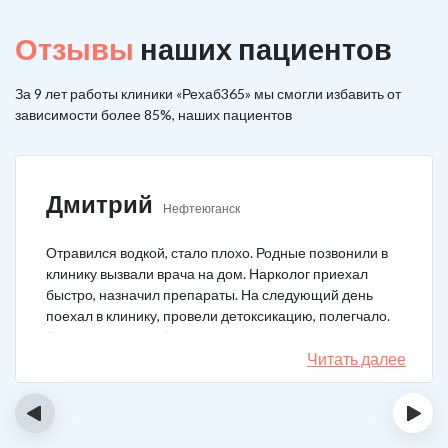
Отзывы
наших пациентов
За 9 лет работы клиники «Рехаб365» мы смогли избавить от
зависимости более 85%, наших пациентов
Дмитрий
Нефтеюганск
Отравился водкой, стало плохо. Родные позвонили в
клинику вызвали врача на дом. Нарколог приехал
быстро, назначил препараты. На следующий день
поехал в клинику, провели детоксикацию, полегчало.
Записался на реабилитацию, прошел и теперь думаю,
что в рот водку больше не возьму. Так намучался и
Читать далее
испугался.
‹
›