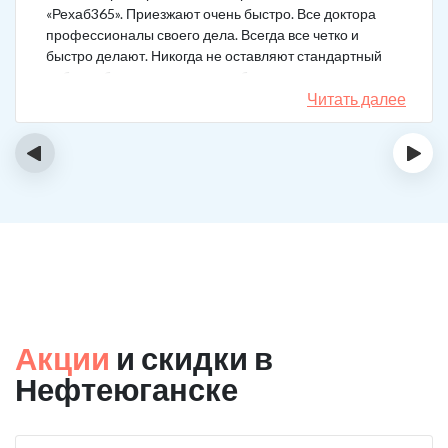
«Рехаб365». Приезжают очень быстро. Все доктора
профессионалы своего дела. Всегда все четко и
быстро делают. Никогда не оставляют стандартный
набор таблеток, а именно подбирают
индивидуальный комплекс под конкретный случай.
Читать далее
Несколько раз делал вызов, и назначения были под
каждую ситуацию разные. А еще скидку говорят
‹
›
сделают за отзыв.
Акции
и скидки в
Нефтеюганске