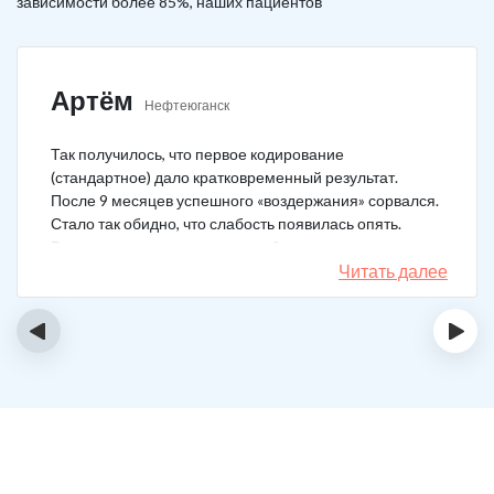
зависимости более 85%, наших пациентов
Артём
Нефтеюганск
Так получилось, что первое кодирование
(стандартное) дало кратковременный результат.
После 9 месяцев успешного «воздержания» сорвался.
Стало так обидно, что слабость появилась опять.
Решил не затягивать, и опять обратился в клинику.
Мне порекомендовали двойной блок. Согласился, и
Читать далее
сейчас не жалею. Уже два года в полной завязке.
Иногда тянет выпить, но обуздать желание вполне
‹
›
возможно.