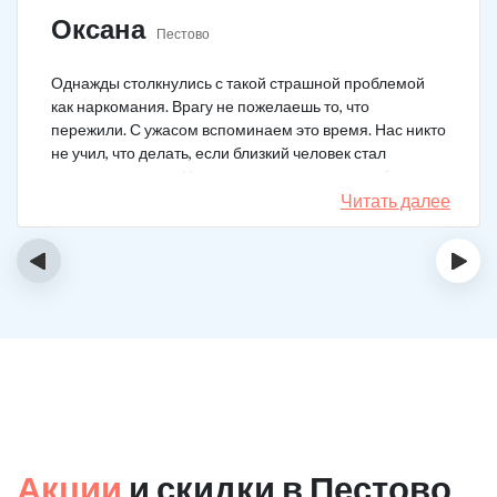
Оксана
Пестово
Однажды столкнулись с такой страшной проблемой
как наркомания. Врагу не пожелаешь то, что
пережили. С ужасом вспоминаем это время. Нас никто
не учил, что делать, если близкий человек стал
наркозависимым. Честно говоря, надежды не было,
думали, что все лечение бесполезно, но решили
Читать далее
попробовать и отправить родственника в клинику на
реабилитацию. Пройдя полный курс лечения он
‹
›
вышел другим человеком. Но всё равно продолжает
работать над собой, ведь побороть тягу к наркотикам
не так-то просто.
Акции
и скидки в Пестово