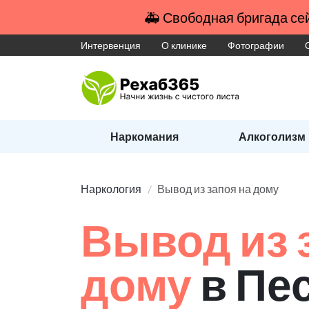
🚑 Свободная бригада сей
Интервенция
О клинике
Фотографии
Наркомания
Алкоголизм
Наркология
Вывод из запоя на дому
Вывод из 
дому
в Пе