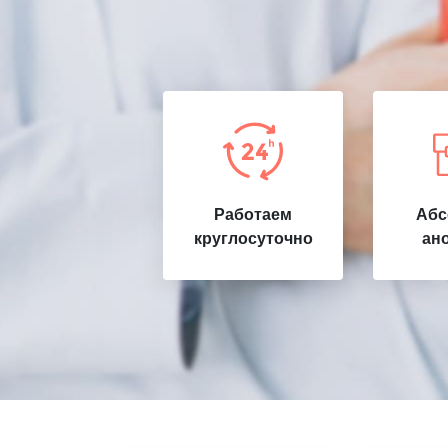
Работаем
Абс
круглосуточно
ан