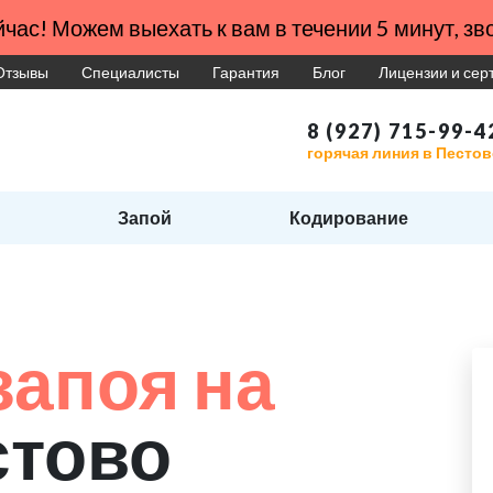
час! Можем выехать к вам в течении 5 минут, зво
Отзывы
Специалисты
Гарантия
Блог
Лицензии и се
8 (927) 715-99-4
горячая линия в Песто
Запой
Кодирование
запоя на
стово