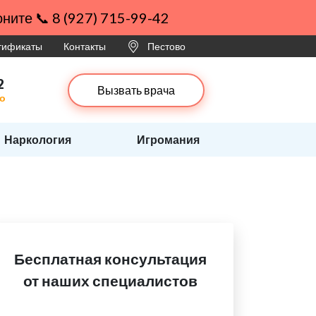
ните 📞 8 (927) 715-99-42
ртификаты
Контакты
Пестово
2
Вызвать врача
во
Наркология
Игромания
Бесплатная консультация
от наших специалистов