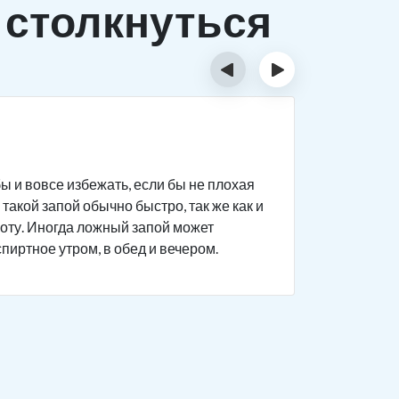
 столкнуться
‹
›
Исти
ы и вовсе избежать, если бы не плохая
Человек п
такой запой обычно быстро, так же как и
дела на р
боту. Иногда ложный запой может
поведение
спиртное утром, в обед и вечером.