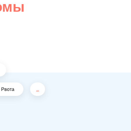
омы
Рвота
...