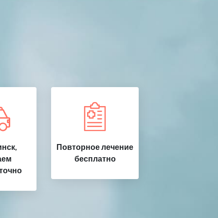
нск,
Повторное лечение
аем
бесплатно
точно