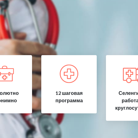
олютно
12 шаговая
Селенги
онимно
программа
работ
круглосу