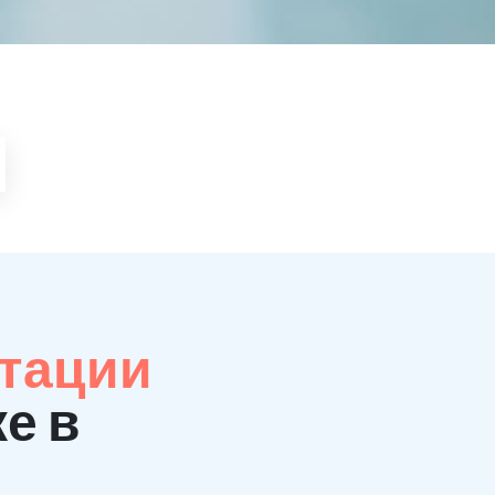
итации
е в