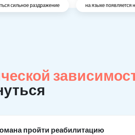
виться сильное раздражение
на языке появляется 
ческой зависимос
нуться
комана пройти реабилитацию