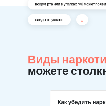
вокруг рта или в уголках губ может поя
следы от уколов
...
Виды наркоти
можете столк
Как убедить нар