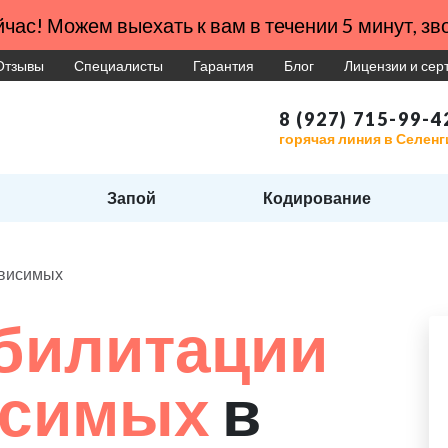
час! Можем выехать к вам в течении 5 минут, зво
Отзывы
Специалисты
Гарантия
Блог
Лицензии и се
8 (927) 715-99-4
горячая линия в Селенг
Запой
Кодирование
ависимых
билитации
исимых
в