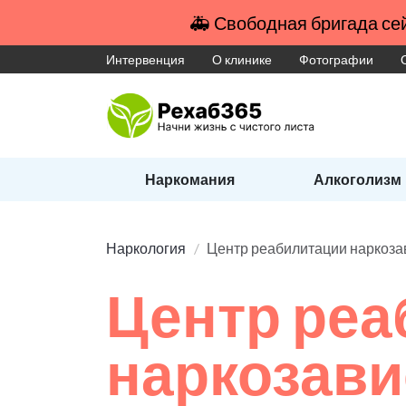
🚑 Свободная бригада сей
Интервенция
О клинике
Фотографии
Наркомания
Алкоголизм
Наркология
Центр реабилитации наркоз
Центр реа
наркозав