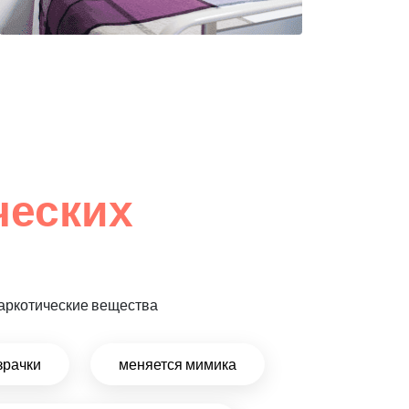
ческих
 наркотические вещества
зрачки
меняется мимика