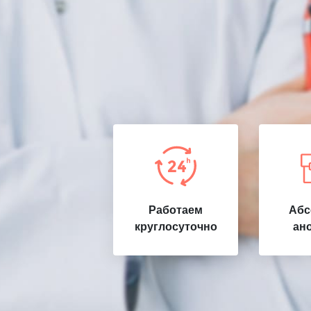
Работаем
Абс
круглосуточно
ан