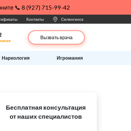
ните 📞 8 (927) 715-99-42
ртификаты
Контакты
Селенгинск
2
Вызвать врача
инске
Наркология
Игромания
Бесплатная консультация
от наших специалистов