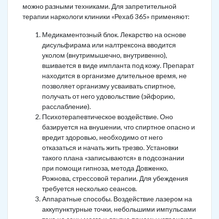
можно разными техниками. Для запретительной
терапии наркологи клиники «Рехаб 365» применяют:
Медикаментозный блок. Лекарство на основе
дисульфирама или налтрексона вводится
уколом (внутримышечно, внутривенно),
вшивается в виде импланта под кожу. Препарат
находится в организме длительное время, не
позволяет организму усваивать спиртное,
получать от него удовольствие (эйфорию,
расслабление).
Психотерапевтическое воздействие. Оно
базируется на внушении, что спиртное опасно и
вредит здоровью, необходимо от него
отказаться и начать жить трезво. Установки
такого плана «записываются» в подсознании
при помощи гипноза, метода Довженко,
Рожнова, стрессовой терапии. Для убеждения
требуется несколько сеансов.
Аппаратные способы. Воздействие лазером на
аккупунктурные точки, небольшими импульсами