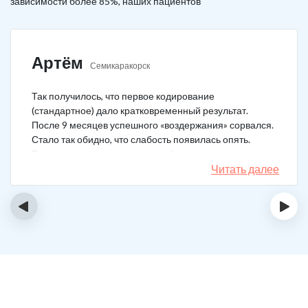
зависимости более 85%, наших пациентов
Артём
Семикаракорск
Так получилось, что первое кодирование
(стандартное) дало кратковременный результат.
После 9 месяцев успешного «воздержания» сорвался.
Стало так обидно, что слабость появилась опять.
Решил не затягивать, и опять обратился в клинику.
Мне порекомендовали двойной блок. Согласился, и
Читать далее
сейчас не жалею. Уже два года в полной завязке.
Иногда тянет выпить, но обуздать желание вполне
‹
›
возможно.