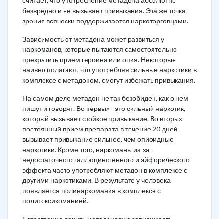
считает, что употребление метадона абсолютно
безвредно и не вызывает привыкания. Эта же точка
зрения всячески поддерживается наркоторговцами.
Зависимость от метадона может развиться у
наркоманов, которые пытаются самостоятельно
прекратить прием героина или опия. Некоторые
наивно полагают, что употребляя сильные наркотики в
комплексе с метадоном, смогут избежать привыкания.
На самом деле метадон не так безобиден, как о нем
пишут и говорят. Во первых –это сильный наркотик,
который вызывает стойкое привыкание. Во вторых
постоянный прием препарата в течение 20 дней
вызывает привыкание сильнее, чем опиоидные
наркотики. Кроме того, наркоманы из-за
недостаточного галлюциногенного и эйфорического
эффекта часто употребляют метадон в комплексе с
другими наркотиками. В результате у человека
появляется полинаркомания в комплексе с
политоксикоманией.
Естественно лечить метадоновую зависимость