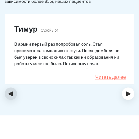
зависимости более 85%, наших пациентов
Тимур
Сухой Лог
В армии первый раз попробовал соль. Стал
принимать за компанию от скуки. После дембеля не
был уверен в своих силах так как ни образования ни
работы у меня не было. Потихоньку начал
зарабатывать и тратить их на соль. Спустя год завел
девушку и ей не нравилось мое пристрастие к
Читать далее
наркотикам. Пошел на лечение, чтобы ее не потерять.
Сейчас мы вместе, с солью я завязал. Все хорошо.
‹
›
Спасибо врачам!