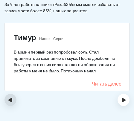
За 9 лет работы клиники «Рехаб365» мы смогли избавить от
зависимости более 85%, наших пациентов
Тимур
Нижние Серги
В армии первый раз попробовал соль. Стал
принимать за компанию от скуки. После дембеля не
был уверен в своих силах так как ни образования ни
работы у меня не было. Потихоньку начал
зарабатывать и тратить их на соль. Спустя год завел
девушку и ей не нравилось мое пристрастие к
Читать далее
наркотикам. Пошел на лечение, чтобы ее не потерять.
Сейчас мы вместе, с солью я завязал. Все хорошо.
‹
›
Спасибо врачам!