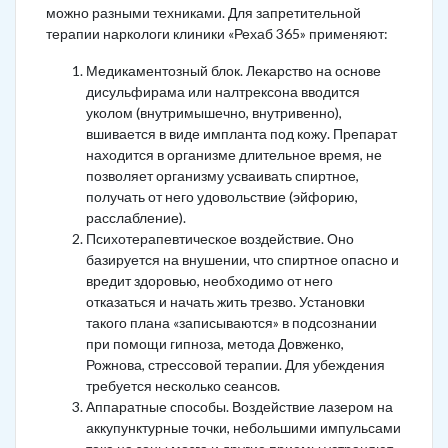
можно разными техниками. Для запретительной
терапии наркологи клиники «Рехаб 365» применяют:
Медикаментозный блок. Лекарство на основе
дисульфирама или налтрексона вводится
уколом (внутримышечно, внутривенно),
вшивается в виде импланта под кожу. Препарат
находится в организме длительное время, не
позволяет организму усваивать спиртное,
получать от него удовольствие (эйфорию,
расслабление).
Психотерапевтическое воздействие. Оно
базируется на внушении, что спиртное опасно и
вредит здоровью, необходимо от него
отказаться и начать жить трезво. Установки
такого плана «записываются» в подсознании
при помощи гипноза, метода Довженко,
Рожнова, стрессовой терапии. Для убеждения
требуется несколько сеансов.
Аппаратные способы. Воздействие лазером на
аккупунктурные точки, небольшими импульсами