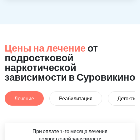
Цены на лечение
от
подростковой
наркотической
зависимости в Суровикино
Лечение
Реабилитация
Детоксик
При оплате 1-го месяца лечения
подростковой зависимости