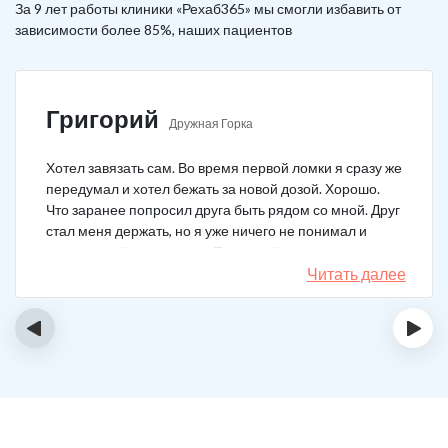
За 9 лет работы клиники «Рехаб365» мы смогли избавить от
зависимости более 85%, наших пациентов
Григорий
Дружная Горка
Хотел завязать сам. Во время первой ломки я сразу же
передумал и хотел бежать за новой дозой. Хорошо.
Что заранее попросил друга быть рядом со мной. Друг
стал меня держать, но я уже ничего не понимал и
начал силой вырываться. Тогда мой товарищ просто
связан меня и позвонил в клинику. На дом приехал
Читать далее
нарколог, мне сделали какую-то капельницу, после
чего я успокоился. Посоветовали приехать в клинику
‹
›
для прохождения курса реабилитации, так я и сделал.
С того дня прошло уже больше двух лет. Уже больше
двух лет как я чист!