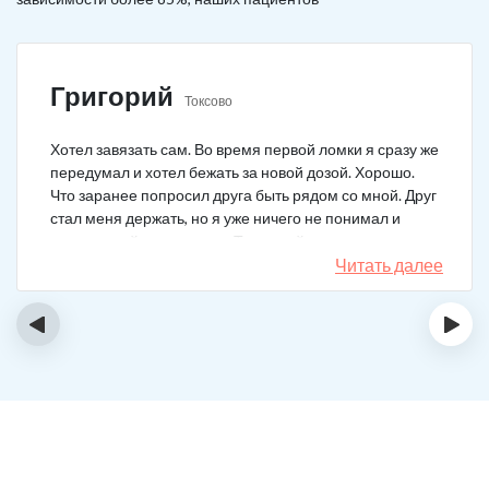
Григорий
Токсово
Хотел завязать сам. Во время первой ломки я сразу же
передумал и хотел бежать за новой дозой. Хорошо.
Что заранее попросил друга быть рядом со мной. Друг
стал меня держать, но я уже ничего не понимал и
начал силой вырываться. Тогда мой товарищ просто
связан меня и позвонил в клинику. На дом приехал
Читать далее
нарколог, мне сделали какую-то капельницу, после
чего я успокоился. Посоветовали приехать в клинику
‹
›
для прохождения курса реабилитации, так я и сделал.
С того дня прошло уже больше двух лет. Уже больше
двух лет как я чист!