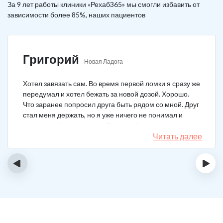
За 9 лет работы клиники «Рехаб365» мы смогли избавить от
зависимости более 85%, наших пациентов
Григорий
Новая Ладога
Хотел завязать сам. Во время первой ломки я сразу же
передумал и хотел бежать за новой дозой. Хорошо.
Что заранее попросил друга быть рядом со мной. Друг
стал меня держать, но я уже ничего не понимал и
начал силой вырываться. Тогда мой товарищ просто
связан меня и позвонил в клинику. На дом приехал
Читать далее
нарколог, мне сделали какую-то капельницу, после
чего я успокоился. Посоветовали приехать в клинику
‹
›
для прохождения курса реабилитации, так я и сделал.
С того дня прошло уже больше двух лет. Уже больше
двух лет как я чист!