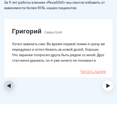
За 9 лет работы клиники «Рехаб365» мы смогли избавить от
зависимости более 85%, наших пациентов
Григорий
Свирьстрой
Хотел завязать сам. Во время первой ломки я сразу же
передумал и хотел бежать за новой дозой. Хорошо.
Что заранее попросил друга быть рядом со мной. Друг
стал меня держать, но я уже ничего не понимал и
начал силой вырываться. Тогда мой товарищ просто
связан меня и позвонил в клинику. На дом приехал
Читать далее
нарколог, мне сделали какую-то капельницу, после
чего я успокоился. Посоветовали приехать в клинику
‹
›
для прохождения курса реабилитации, так я и сделал.
С того дня прошло уже больше двух лет. Уже больше
двух лет как я чист!